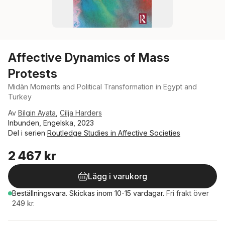
Affective Dynamics of Mass
Protests
Midān Moments and Political Transformation in Egypt and
Turkey
Av
Bilgin Ayata
,
Cilja Harders
Inbunden, Engelska, 2023
Del i serien
Routledge Studies in Affective Societies
2 467 kr
Lägg i varukorg
Beställningsvara.
Skickas
inom 10-15 vardagar
.
Fri frakt över
249 kr.