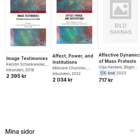
Affective Dynamic
Affect, Power, and
Image Testimonies
of Mass Protests
Institutions
Kerstin Schankweiler
,
Cilja Harders
,
Bilgin
Millicent Churcher
,
Verena Straub
Inbunden
, 2018
,
Tobias
Ayata
E-bok
2023
Sandra Calkins
Inbunden
, 2022
,
Jandra
2 395 kr
Wendl
2 034 kr
717 kr
Böttger
,
Jan Slaby
Mina sidor