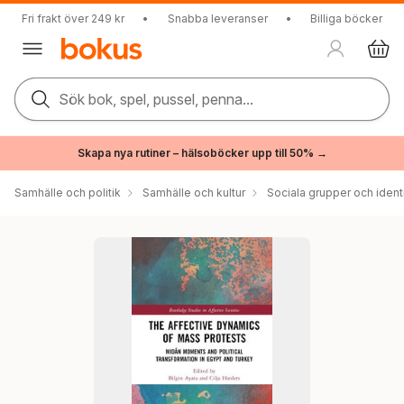
Fri frakt över 249 kr
•
Snabba leveranser
•
Billiga böcker
Sök bok, spel, pussel, penna...
Skapa nya rutiner – hälsoböcker upp till 50% →
Samhälle och politik
Samhälle och kultur
Sociala grupper och ident