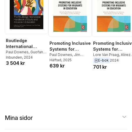
Routledge
Promoting Inclusive
Promoting Inclusi
International
Systems for
Systems for
Handbook of Equity
Paul Downes
,
Guofang
Migrants in
Paul Downes
,
Jim
Migrants in
Lore Van Praag
,
Alirez
Li
Inbunden
,
Lore Van Praag
, 2024
,
and Inclusion in
Anderson
Häftad
, 2025
,
Alireza
Behtoui
,
Jim Anderson
E-bok
2024
Education
Education
3 504 kr
Stephen Lamb
Education
639 kr
Behtoui
,
Lore Van Praag
Paul Downes
701 kr
Mina sidor