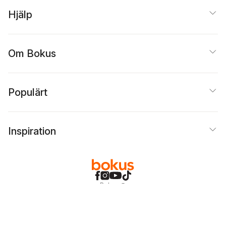
Hjälp
Om Bokus
Populärt
Inspiration
Bokus
@
Cookies
Anpassa cookies
Integritetspolicy
Köpvillkor