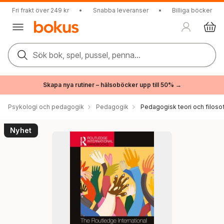
Fri frakt över 249 kr
•
Snabba leveranser
•
Billiga böcker
Sök bok, spel, pussel, penna...
Skapa nya rutiner – hälsoböcker upp till 50% →
Psykologi och pedagogik
Pedagogik
Pedagogisk teori och filosof
Nyhet