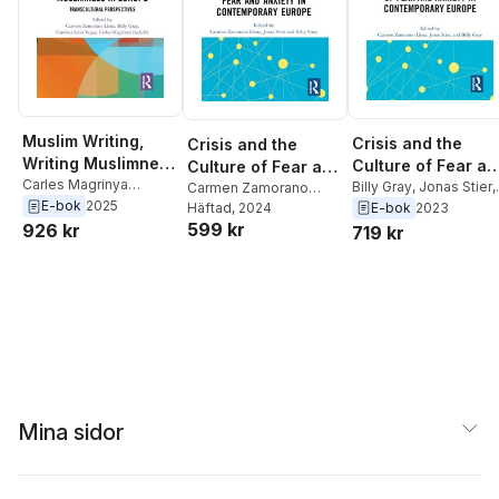
Muslim Writing,
Crisis and the
Crisis and the
Writing Muslimness
Culture of Fear an
Culture of Fear and
in Europe
Carles Magrinya
Anxiety in
Billy Gray
,
Jonas Stier
,
Anxiety in
Carmen Zamorano
Badiella
,
Carolina Leon
E-bok
2025
Carmen Zamorano
E-bok
2023
Llena
Häftad
,
Jonas Stier
, 2024
,
Billy
Contemporary
Contemporary
Vegas
,
Billy Gray
,
Llena
599 kr
926 kr
Gray
719 kr
Europe
Europe
Carmen Zamorano
Llena
Mina sidor