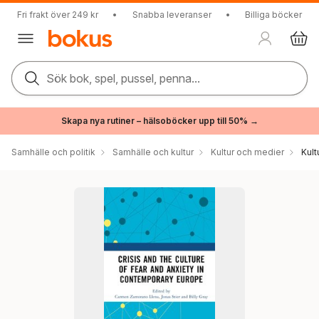
Fri frakt över 249 kr
•
Snabba leveranser
•
Billiga böcker
Sök bok, spel, pussel, penna...
Skapa nya rutiner – hälsoböcker upp till 50% →
Samhälle och politik
Samhälle och kultur
Kultur och medier
Kul