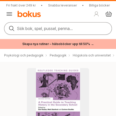
Fri frakt över 249 kr
•
Snabba leveranser
•
Billiga böcker
Sök bok, spel, pussel, penna...
Skapa nya rutiner – hälsoböcker upp till 50% →
Psykologi och pedagogik
Pedagogik
Högskola och universitet