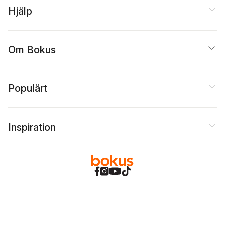
Hjälp
Om Bokus
Populärt
Inspiration
Bokus
@
Cookies
Anpassa cookies
Integritetspolicy
Köpvillkor