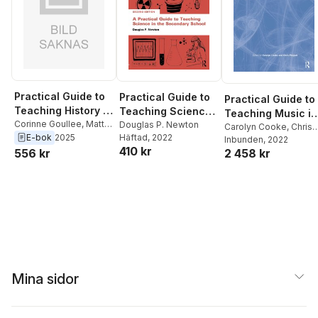
Practical Guide to
Practical Guide to
Practical Guide to
Teaching History in
Teaching Science
Teaching Music in
the Secondary
Corinne Goullee
,
Matt
in the Secondary
Douglas P. Newton
the Secondary
Carolyn Cooke
,
Chris
Stanford
,
Dan Keates
E-bok
2025
Häftad
, 2022
School
School
Philpott
Inbunden
, 2022
School
410 kr
2 458 kr
556 kr
Mina sidor