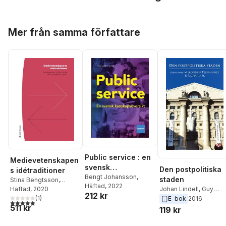
Hoppa över listan
Mer från samma författare
Public service : en
Medievetenskapen
svensk
Den postpolitiska
s idétraditioner
kunskapsöversikt
Bengt Johansson
,
staden
Stina Bengtsson
,
Ulrika Andersson
Häftad
, 2022
,
Staffan Ericson
Häftad
, 2020
,
Fredrik
Johan Lindell
,
Guy
212 kr
Marina Ghersetti
,
Stiernstedt
(
1
)
,
Linus
Baeten
,
Magnus
E-bok
2016
5,0
utav 5 stjärnor. Totalt antal röster:
Jesper Strömbäck
,
511 kr
Andersson
,
Jonas
Dahlstedt
,
Julia
119 kr
Adam Shehata
,
Anna
Andersson Schwarz
,
Fredriksson
,
Carina
Maria Jönsson
,
Peter
Göran Bolin
,
Anders
Listerborn
,
Jonathan