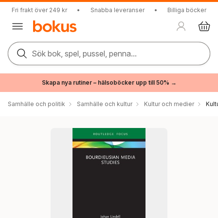
Fri frakt över 249 kr
•
Snabba leveranser
•
Billiga böcker
Sök bok, spel, pussel, penna...
Skapa nya rutiner – hälsoböcker upp till 50% →
Samhälle och politik
Samhälle och kultur
Kultur och medier
Kul