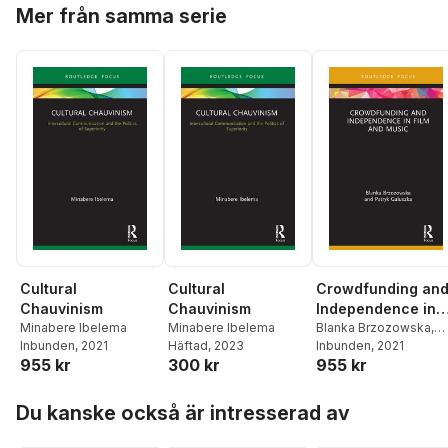
Hoppa över listan
Jakobsson
,
Johan
Mer från samma serie
Burman
,
Annika Egan
Metzger
,
Mekonnen
Lindell
,
Fredrik
Sjölander
,
Otto Fischer
,
Tesfahuney
,
Richard E
Stiernstedt
,
Maria
Johan Fornäs
,
Ingrid
Norbäck
,
Jonas
Forsler
,
Michael
Ohlsson
Forsman
,
Heike Graf
,
Camilla Hermansson
,
Peter Jakobsson
,
Sofia
Johansson
,
Anne Kaun
,
Johan Lindell
,
Lars
Lundgren
,
Jesper
Olsson
,
Magnus Rodell
,
Sven Ross
,
Per
Ståhlberg
,
Sven Olov
Wallenstein
,
Espen
Ytreberg
,
Patrik Åker
Cultural
Cultural
Crowdfunding an
Chauvinism
Chauvinism
Independence in
Minabere Ibelema
Minabere Ibelema
Film and Music
Blanka Brzozowska
,
Inbunden
, 2021
Häftad
, 2023
Patryk Galuszka
Inbunden
, 2021
955 kr
300 kr
955 kr
Hoppa över listan
Du kanske också är intresserad av