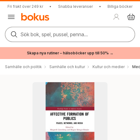
Fri frakt över 249 kr
•
Snabba leveranser
•
Billiga böcker
Sök bok, spel, pussel, penna...
Skapa nya rutiner – hälsoböcker upp till 50% →
Samhälle och politik
Samhälle och kultur
Kultur och medier
Med