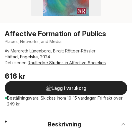
Affective Formation of Publics
Places, Networks, and Media
Av
Margreth Lünenborg
,
Birgitt Röttger-Rössler
Häftad, Engelska, 2024
Del i serien
Routledge Studies in Affective Societies
616 kr
Lägg i varukorg
Beställningsvara.
Skickas
inom 10-15 vardagar
.
Fri frakt över
249 kr.
Beskrivning