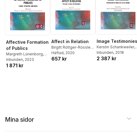
Image Testimonie
Affect in Relation
Affective Formation
Kerstin Schankweiler
,
Birgitt Röttger-Rössler
,
of Publics
Verena Straub
Inbunden
, 2018
,
Tobias
Jan Slaby
Häftad
, 2020
Margreth Lünenborg
,
2 387 kr
657 kr
Wendl
Birgitt Röttger-Rössler
Inbunden
, 2023
1 871 kr
Mina sidor