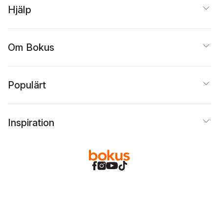
Hjälp
Om Bokus
Populärt
Inspiration
Bokus
@
Cookies
Anpassa cookies
Integritetspolicy
Köpvillkor