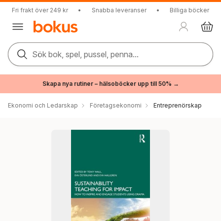
Fri frakt över 249 kr
•
Snabba leveranser
•
Billiga böcker
Sök bok, spel, pussel, penna...
Skapa nya rutiner – hälsoböcker upp till 50% →
Ekonomi och Ledarskap
Företagsekonomi
Entreprenörskap