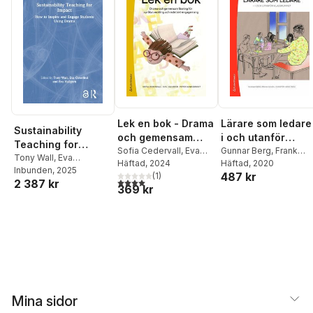
Lek en bok - Drama
Lärare som ledare 
Sustainability
och gemensam
i och utanför
Teaching for
läsning för
Sofia Cedervall
,
Eva
klassrummet
Gunnar Berg
,
Frank
Impact
Tony Wall
,
Eva
Hallgren
Häftad
, 2024
,
Peter
Sundh
Häftad
,
, 2020
Christer Wede
,
språkutveckling
Österlind
Inbunden
,
, 2025
Eva Hallgren
487 kr
Sundebrant
(
1
)
Fia Andersson
,
Jakob
och estetiskt
4,0
utav 5 stjärnor. Totalt antal röster:
2 387 kr
369 kr
Billmayer
,
Conny
engagemang
Björkman
,
Göran
Bostedt
,
Lena Boströ
Gabriella Ekström
Filipsson
,
Linda
Eriksson
,
Kjell
Granström
,
Björn
Haglund
,
Eva Hammar
Chiriac
,
Sören Högber
Mina sidor
Anders Olofsson
,
Joh