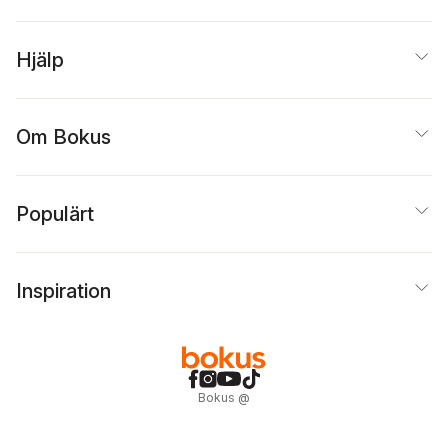
Steinberg
,
Christer
Stensmo
,
Eva Österlin
Hjälp
Om Bokus
Populärt
Inspiration
Bokus
@
Cookies
Anpassa cookies
Integritetspolicy
Köpvillkor