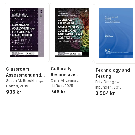
Culturally
Classroom
Technology and
Responsive
Assessment and
Testing
Assessment in
Carla M. Evans
,
Educational
Susan M. Brookhart
,
Fritz Drasgow
Catherine S. Taylor
Häftad
, 2025
James H. McMillan
Häftad
, 2019
Classrooms and
Measurement
Inbunden
, 2015
746 kr
935 kr
3 504 kr
Large-Scale
Contexts