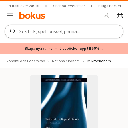
Fri frakt över 249 kr
•
Snabba leveranser
•
Billiga böcker
Sök bok, spel, pussel, penna...
Skapa nya rutiner – hälsoböcker upp till 50% →
Ekonomi och Ledarskap
Nationalekonomi
Mikroekonomi