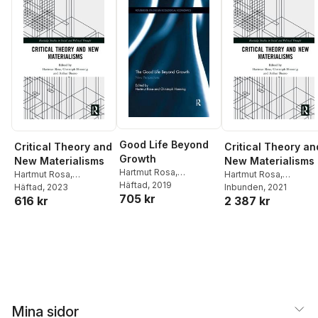
Good Life Beyond
Critical Theory and
Critical Theory an
Growth
New Materialisms
New Materialisms
Hartmut Rosa
,
Hartmut Rosa
,
Hartmut Rosa
,
Christoph Henning
Häftad
, 2019
Christoph Henning
Häftad
, 2023
,
Christoph Henning
Inbunden
, 2021
,
705 kr
616 kr
2 387 kr
Arthur Bueno
Arthur Bueno
Mina sidor