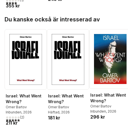
Buczacz
(
1
)
4,0
utav 5 stjärnor. Totalt antal röster:
355 kr
Hoppa över listan
Du kanske också är intresserad av
Israel: What Went
Israel: What Went
Israel: What Went
Wrong?
Wrong?
Wrong?
Omer Bartov
Omer Bartov
Omer Bartov
Inbunden
, 2026
Inbunden
, 2026
Häftad
, 2026
296 kr
181 kr
(
2
)
5,0
utav 5 stjärnor. Totalt antal röster:
211 kr