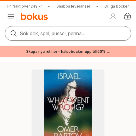
Fri frakt över 249 kr
•
Snabba leveranser
•
Billiga böcker
Sök bok, spel, pussel, penna...
Skapa nya rutiner – hälsoböcker upp till 50% →