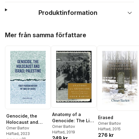
Produktinformation
Hoppa över listan
Mer från samma författare
Anatomy of a
Genocide, the
Erased
Genocide: The Life
Holocaust and
Omer Bartov
and Death of a
Omer Bartov
Israel-Palestine
Omer Bartov
Häftad
, 2015
Häftad
, 2019
Town Called
Häftad
, 2023
276 kr
249 kr