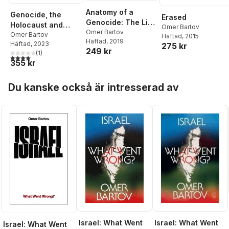
Anatomy of a
Genocide, the
Erased
Genocide: The Life
Holocaust and
Omer Bartov
and Death of a
Omer Bartov
Israel-Palestine
Omer Bartov
Häftad
, 2015
Häftad
, 2019
Town Called
Häftad
, 2023
275 kr
249 kr
Buczacz
(
1
)
4,0
utav 5 stjärnor. Totalt antal röster:
355 kr
Hoppa över listan
Du kanske också är intresserad av
Israel: What Went
Israel: What Went
Israel: What Went