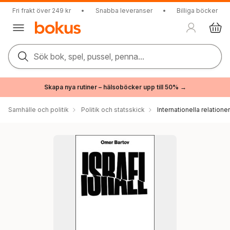
Fri frakt över 249 kr
•
Snabba leveranser
•
Billiga böcker
Sök bok, spel, pussel, penna...
Skapa nya rutiner – hälsoböcker upp till 50% →
Samhälle och politik
Politik och statsskick
Internationella relationer