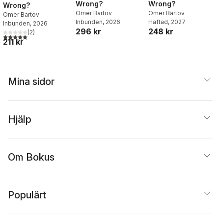
Wrong?
Wrong?
Wrong?
Omer Bartov
Omer Bartov
Omer Bartov
Inbunden
, 2026
Häftad
, 2027
Inbunden
, 2026
296 kr
248 kr
(
2
)
5,0
utav 5 stjärnor. Totalt antal röster:
211 kr
Mina sidor
Hjälp
Om Bokus
Populärt