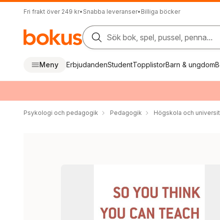
Fri frakt över 249 kr
•
Snabba leveranser
•
Billiga böcker
Sök bok, spel, pussel, penna...
Meny
Erbjudanden
Student
Topplistor
Barn & ungdom
B
Psykologi och pedagogik
Pedagogik
Högskola och universit