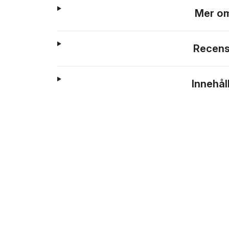
Mer om
Recens
Innehål