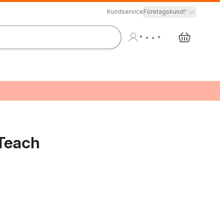
Kundservice
Företagskund?
 Teach