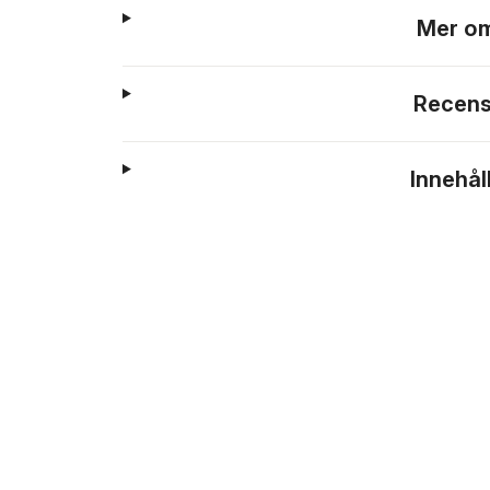
Mer om
Recens
Innehål