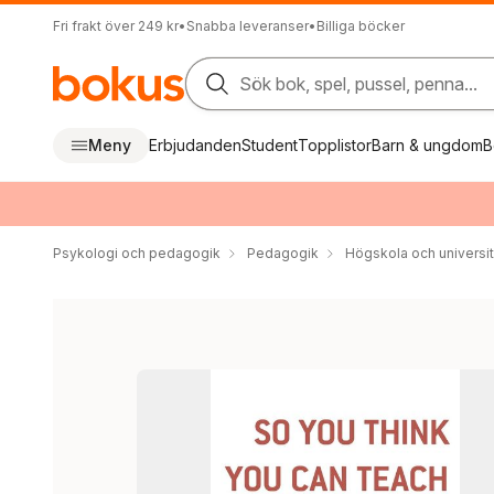
Fri frakt över 249 kr
•
Snabba leveranser
•
Billiga böcker
Sök bok, spel, pussel, penna...
Meny
Erbjudanden
Student
Topplistor
Barn & ungdom
B
Psykologi och pedagogik
Pedagogik
Högskola och universit