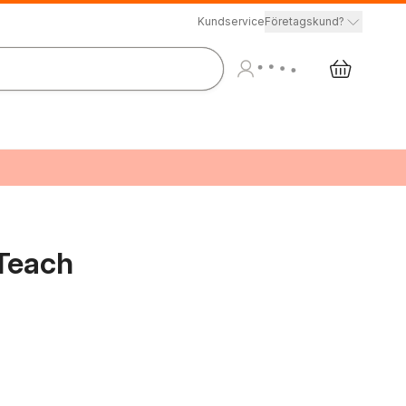
Kundservice
Företagskund?
 Teach