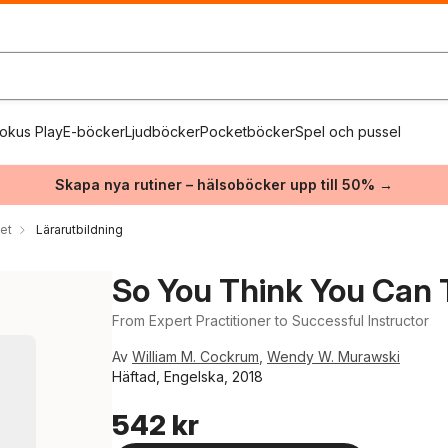
okus Play
E-böcker
Ljudböcker
Pocketböcker
Spel och pussel
Skapa nya rutiner – hälsoböcker upp till 50% →
et
Lärarutbildning
So You Think You Can
From Expert Practitioner to Successful Instructor
Av
William M. Cockrum
,
Wendy W. Murawski
Häftad, Engelska, 2018
542 kr