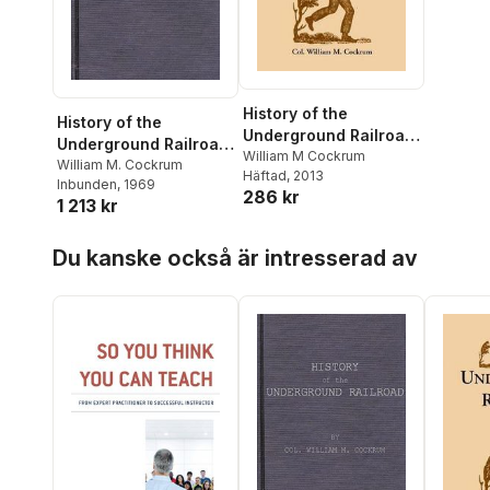
History of the
History of the
Underground Railroad
Underground Railroad
as It Was Conducted
William M Cockrum
as It Was Conducted
William M. Cockrum
Häftad
, 2013
by the Anti-Slavery
Inbunden
, 1969
by the Anti-Slavery
286 kr
League, Including
1 213 kr
League
Many Thrilling
Hoppa över listan
Encounters Between
Du kanske också är intresserad av
Those Aiding the
Slave