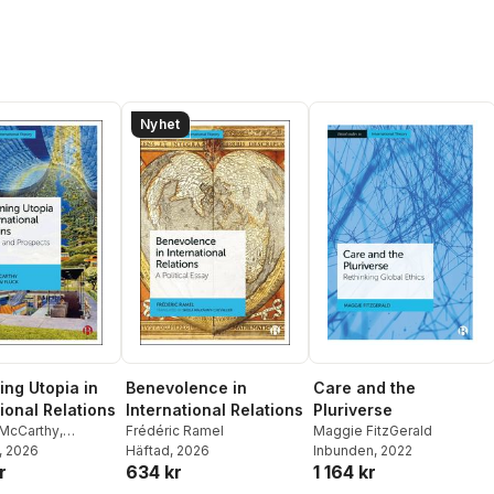
Nyhet
ing Utopia in
Benevolence in
Care and the
ional Relations
International Relations
Pluriverse
 McCarthy
,
Frédéric Ramel
Maggie FitzGerald
Fluck
, 2026
Häftad
, 2026
Inbunden
, 2022
r
634 kr
1 164 kr