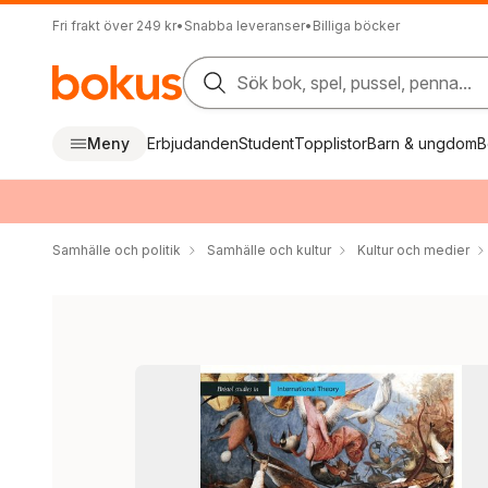
Fri frakt över 249 kr
•
Snabba leveranser
•
Billiga böcker
Sök bok, spel, pussel, penna...
Meny
Erbjudanden
Student
Topplistor
Barn & ungdom
B
Samhälle och politik
Samhälle och kultur
Kultur och medier