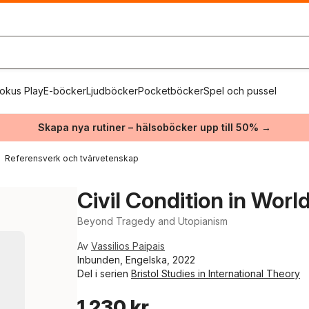
okus Play
E-böcker
Ljudböcker
Pocketböcker
Spel och pussel
Skapa nya rutiner – hälsoböcker upp till 50% →
Referensverk och tvärvetenskap
Civil Condition in World
Beyond Tragedy and Utopianism
Av
Vassilios Paipais
Inbunden, Engelska, 2022
Del i serien
Bristol Studies in International Theory
1 230 kr