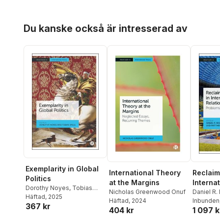
Hoppa över listan
Du kanske också är intresserad av
Exemplarity in Global
International Theory
Reclaim
Politics
at the Margins
Internat
Dorothy Noyes
,
Tobias
Nicholas Greenwood Onuf
Daniel R.
Wille
Häftad
, 2025
Häftad
, 2024
Matthew 
Inbunden
367 kr
404 kr
1 097 k