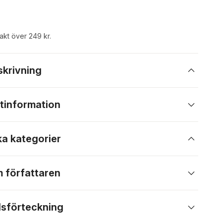
rakt över 249 kr.
skrivning
tinformation
ka kategorier
 författaren
lsförteckning