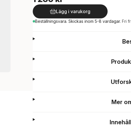
Lägg i varukorg
Beställningsvara.
Skickas
inom 5-8 vardagar
.
Fri f
Be
Produk
Utfors
Mer om
Innehål