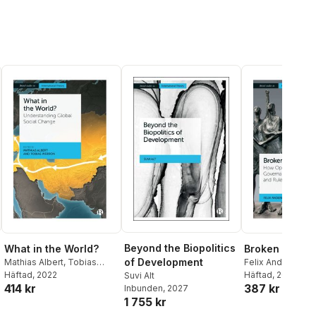
Beyond the Biopolitics
What in the World?
Broken Solidar
of Development
Mathias Albert
,
Tobias
Felix Anderl
Werron
Häftad
, 2022
Häftad
, 2024
Suvi Alt
414 kr
387 kr
Inbunden
, 2027
1 755 kr