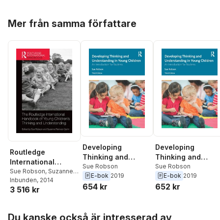
Hoppa över listan
Mer från samma författare
Developing
Developing
Routledge
Thinking and
Thinking and
International
Understanding in
Sue Robson
Understanding in
Sue Robson
Handbook of Young
Sue Robson
,
Suzanne
E-bok
2019
E-bok
2019
Young Children
Young Children
Flannery Quinn
Inbunden
, 2014
Children's Thinking
654 kr
652 kr
3 516 kr
and Understanding
Hoppa över listan
Du kanske också är intresserad av