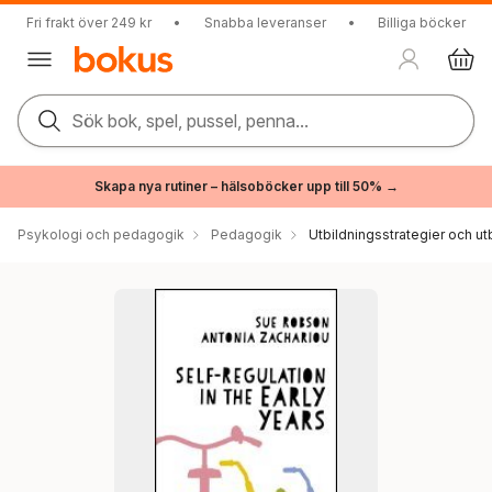
Fri frakt över 249 kr
•
Snabba leveranser
•
Billiga böcker
Sök bok, spel, pussel, penna...
Skapa nya rutiner – hälsoböcker upp till 50% →
Psykologi och pedagogik
Pedagogik
Utbildningsstrategier och utb