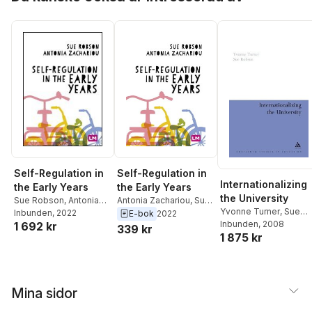
Self-Regulation in
Self-Regulation in
Internationalizing
the Early Years
the Early Years
the University
Sue Robson
,
Antonia
Antonia Zachariou
,
Sue
Yvonne Turner
,
Sue
Zachariou
Inbunden
, 2022
Robson
E-bok
2022
Robson
Inbunden
, 2008
1 692 kr
339 kr
1 875 kr
Mina sidor