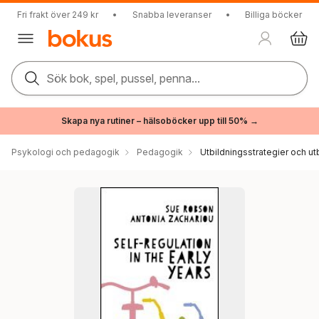
Fri frakt över 249 kr
•
Snabba leveranser
•
Billiga böcker
Sök bok, spel, pussel, penna...
Skapa nya rutiner – hälsoböcker upp till 50% →
Psykologi och pedagogik
Pedagogik
Utbildningsstrategier och utb