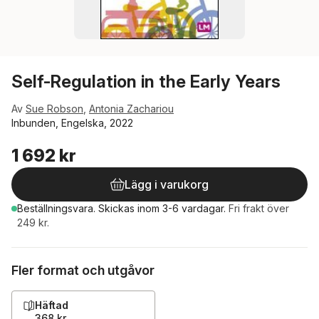
Self-Regulation in the Early Years
Av
Sue Robson
,
Antonia Zachariou
Inbunden, Engelska, 2022
1 692 kr
Lägg i varukorg
Beställningsvara.
Skickas
inom 3-6 vardagar
.
Fri frakt över
249 kr.
Fler format och utgåvor
Häftad
368 kr