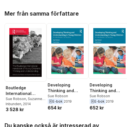
Hoppa över listan
Mer från samma författare
Developing
Developing
Routledge
Thinking and
Thinking and
International
Understanding in
Sue Robson
Understanding in
Sue Robson
Handbook of Young
Sue Robson
,
Suzanne
E-bok
2019
E-bok
2019
Young Children
Young Children
Flannery Quinn
Inbunden
, 2014
Children's Thinking
654 kr
652 kr
3 528 kr
and Understanding
Hoppa över listan
Du kanske också är intresserad av