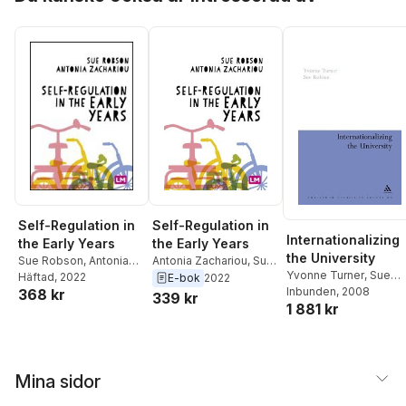
Self-Regulation in
Self-Regulation in
Internationalizing
the Early Years
the Early Years
the University
Sue Robson
,
Antonia
Antonia Zachariou
,
Sue
Yvonne Turner
,
Sue
Zachariou
Häftad
, 2022
Robson
E-bok
2022
Robson
Inbunden
, 2008
368 kr
339 kr
1 881 kr
Mina sidor