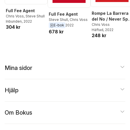
Full Fee Agent
Rompe La Barrera
Full Fee Agent
Chris Voss
,
Steve Shull
del No / Never Spli
Steve Shull
,
Chris Voss
Inbunden
, 2022
the Difference
Chris Voss
E-bok
2022
304 kr
Häftad
, 2022
678 kr
248 kr
Mina sidor
Hjälp
Om Bokus