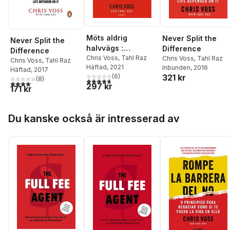
Möts aldrig
Never Split the
Never Split the
halvvägs :
Difference
Difference
förhandla som om
Chris Voss
,
Tahl Raz
Chris Voss
,
Tahl Raz
Chris Voss
,
Tahl Raz
Häftad
, 2021
Inbunden
, 2016
det gällde livet
Häftad
, 2017
(
6
)
321 kr
(
8
)
4,7
utav 5 stjärnor. Totalt antal röster:
4,1
utav 5 stjärnor. Totalt antal röster:
297 kr
171 kr
Hoppa över listan
Du kanske också är intresserad av