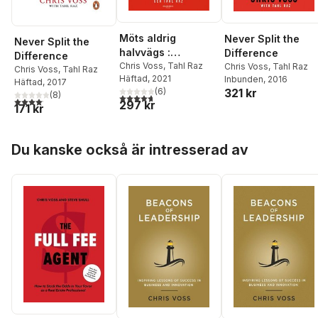
Möts aldrig
Never Split the
Never Split the
halvvägs :
Difference
Difference
förhandla som om
Chris Voss
,
Tahl Raz
Chris Voss
,
Tahl Raz
Chris Voss
,
Tahl Raz
Häftad
, 2021
Inbunden
, 2016
det gällde livet
Häftad
, 2017
(
6
)
321 kr
(
8
)
4,7
utav 5 stjärnor. Totalt antal röster:
4,1
utav 5 stjärnor. Totalt antal röster:
297 kr
171 kr
Hoppa över listan
Du kanske också är intresserad av