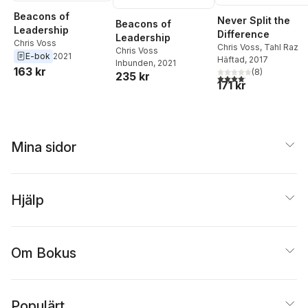
Beacons of
Never Split the
Beacons of
Leadership
Difference
Leadership
Chris Voss
Chris Voss
,
Tahl Raz
Chris Voss
E-bok
2021
Häftad
, 2017
Inbunden
, 2021
163 kr
(
8
)
235 kr
4,1
utav 5 stjärnor. Total
171 kr
Mina sidor
Hjälp
Om Bokus
Populärt