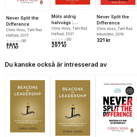
Möts aldrig
Never Split the
Never Split the
halvvägs :
Difference
Difference
förhandla som om
Chris Voss
,
Tahl Raz
Chris Voss
,
Tahl Raz
Chris Voss
,
Tahl Raz
Häftad
, 2021
Inbunden
, 2016
det gällde livet
Häftad
, 2017
(
6
)
321 kr
(
8
)
4,7
utav 5 stjärnor. Totalt antal röster:
4,1
utav 5 stjärnor. Totalt antal röster:
297 kr
171 kr
Hoppa över listan
Du kanske också är intresserad av