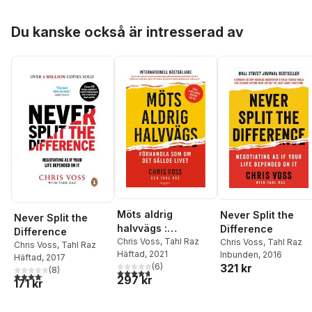
Hoppa över listan
Du kanske också är intresserad av
Möts aldrig
Never Split the
Never Split the
halvvägs :
Difference
Difference
förhandla som om
Chris Voss
,
Tahl Raz
Chris Voss
,
Tahl Raz
Chris Voss
,
Tahl Raz
Häftad
, 2021
Inbunden
, 2016
det gällde livet
Häftad
, 2017
(
6
)
321 kr
(
8
)
4,7
utav 5 stjärnor. Totalt antal röster:
4,1
utav 5 stjärnor. Totalt antal röster:
297 kr
171 kr