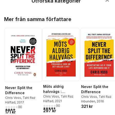
Utforska kategorier
Hoppa över listan
Mer från samma författare
Möts aldrig
Never Split the
Never Split the
halvvägs :
Difference
Difference
förhandla som om
Chris Voss
,
Tahl Raz
Chris Voss
,
Tahl Raz
Chris Voss
,
Tahl Raz
Häftad
, 2021
Inbunden
, 2016
det gällde livet
Häftad
, 2017
(
6
)
321 kr
(
8
)
4,7
utav 5 stjärnor. Totalt antal röster:
4,1
utav 5 stjärnor. Totalt antal röster:
297 kr
171 kr