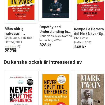
Empathy and
Möts aldrig
Rompe La Barrera
Understanding In
halvvägs :
del No / Never Spli
Business
Chris Voss
,
Nick Nanton
förhandla som om
Chris Voss
,
Tahl Raz
the Difference
Chris Voss
Inbunden
, 2024
Häftad
, 2021
Häftad
, 2022
det gällde livet
328 kr
(
6
)
248 kr
4,7
utav 5 stjärnor. Totalt antal röster:
297 kr
Hoppa över listan
Du kanske också är intresserad av