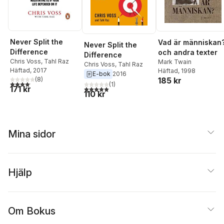
Never Split the
Vad är människan
Never Split the
Difference
och andra texter
Difference
Chris Voss
,
Tahl Raz
Mark Twain
Chris Voss
,
Tahl Raz
Häftad
, 2017
Häftad
, 1998
E-bok
2016
(
8
)
185 kr
4,1
utav 5 stjärnor. Totalt antal röster:
(
1
)
171 kr
5,0
utav 5 stjärnor. Totalt antal röster:
110 kr
Mina sidor
Hjälp
Om Bokus