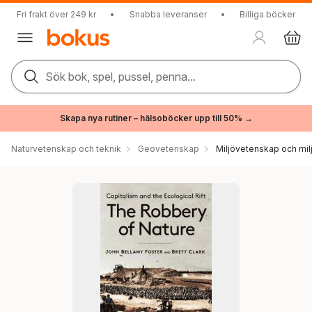
Fri frakt över 249 kr
•
Snabba leveranser
•
Billiga böcker
Sök bok, spel, pussel, penna...
Skapa nya rutiner – hälsoböcker upp till 50% →
Naturvetenskap och teknik
Geovetenskap
Miljövetenskap och milj