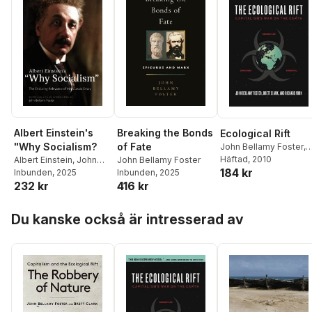
Albert Einstein's
Breaking the Bonds
Ecological Rift
"Why Socialism?
of Fate
John Bellamy Foster
,
Brett Clark
Häftad
, 2010
,
Richard Yo
Albert Einstein
,
John
John Bellamy Foster
184 kr
Bellamy Foster
Inbunden
, 2025
Inbunden
, 2025
232 kr
416 kr
Hoppa över listan
Du kanske också är intresserad av