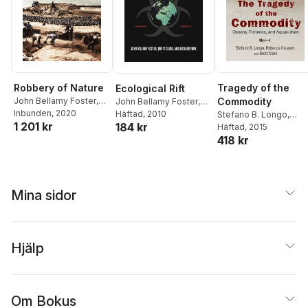
Robbery of Nature
Tragedy of the
Ecological Rift
John Bellamy Foster
,
Commodity
John Bellamy Foster
,
Brett Clark
Inbunden
, 2020
Brett Clark
Häftad
, 2010
,
Richard York
Stefano B. Longo
,
1 201 kr
184 kr
Rebecca Clausen
Häftad
, 2015
,
Bre
418 kr
Clark
Mina sidor
Hjälp
Om Bokus