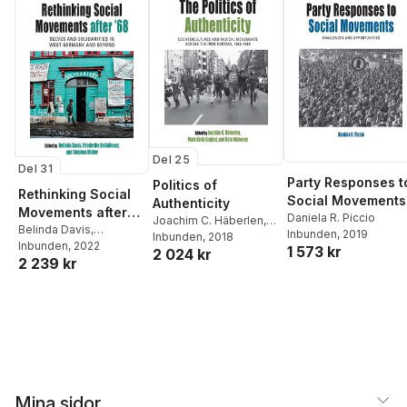
Del 25
Del 31
Party Responses t
Politics of
Rethinking Social
Social Movements
Authenticity
Movements after
Daniela R. Piccio
Joachim C. Häberlen
,
'68
Belinda Davis
,
Inbunden
, 2019
Mark Keck-Szajbel
Inbunden
, 2018
,
Friederike Brühöfener
Inbunden
, 2022
,
1 573 kr
2 024 kr
Kate Mahoney
2 239 kr
Stephen Milder
Mina sidor