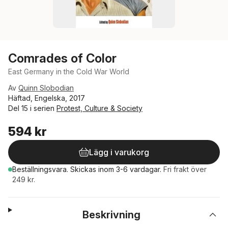
Comrades of Color
East Germany in the Cold War World
Av
Quinn Slobodian
Häftad, Engelska, 2017
Del 15 i serien
Protest, Culture & Society
594 kr
Lägg i varukorg
Beställningsvara.
Skickas
inom 3-6 vardagar
.
Fri frakt över
249 kr.
Beskrivning