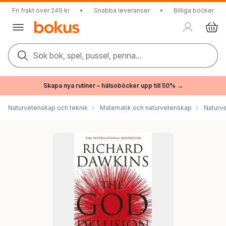
Fri frakt över 249 kr
•
Snabba leveranser
•
Billiga böcker
Sök bok, spel, pussel, penna...
Skapa nya rutiner – hälsoböcker upp till 50% →
Naturvetenskap och teknik
Matematik och naturvetenskap
Naturv