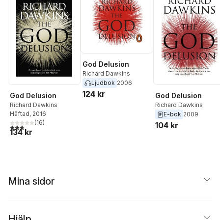
God Delusion
Richard Dawkins
Ljudbok
2006
124 kr
God Delusion
God Delusion
Richard Dawkins
Richard Dawkins
Häftad
, 2016
E-bok
2009
(
16
)
104 kr
2,8
utav 5 stjärnor. Totalt antal röster:
134 kr
Mina sidor
Hjälp