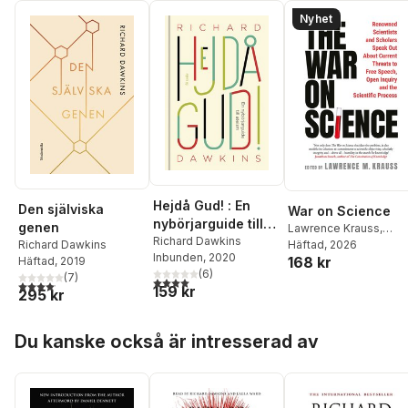
Nyhet
Hejdå Gud! : En
Den själviska
War on Science
nybörjarguide till
genen
Lawrence Krauss
,
ateism
Richard Dawkins
Richard Dawkins
Häftad
, 2026
,
Richard Dawkins
Inbunden
, 2020
168 kr
Steven Pinker
,
Niall
Häftad
, 2019
(
6
)
Ferguson
,
Alan Sokal
,
(
7
)
4,0
utav 5 stjärnor. Totalt antal röster:
4,1
utav 5 stjärnor. Totalt antal röster:
159 kr
295 kr
Gad Saad
,
Alice
Sullivan
,
Nicholas
Christakis
,
Lawrence
Hoppa över listan
Du kanske också är intresserad av
Krauss