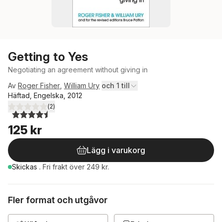
Getting to Yes
Negotiating an agreement without giving in
Av
Roger Fisher
,
William Ury
och 1 till
Häftad, Engelska, 2012
(
2
)
4,5
utav 5 stjärnor. Totalt antal röster:
125 kr
Lägg i varukorg
Skickas
.
Fri frakt över 249 kr.
Fler format och utgåvor