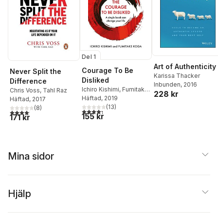
Del 1
Art of Authenticity
Courage To Be
Never Split the
Karissa Thacker
Disliked
Difference
Inbunden
, 2016
Ichiro Kishimi
,
Fumitake
Chris Voss
,
Tahl Raz
228 kr
Koga
Häftad
, 2019
Häftad
, 2017
(
13
)
(
8
)
4,3
utav 5 stjärnor. Totalt antal röster:
4,1
utav 5 stjärnor. Totalt antal röster:
155 kr
171 kr
Mina sidor
Hjälp