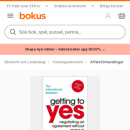
Fri frakt över 249 kr
•
Snabba leveranser
•
Billiga böcker
Sök bok, spel, pussel, penna...
Skapa nya rutiner – hälsoböcker upp till 50% →
Ekonomi och Ledarskap
Företagsekonomi
Affärsförhandlingar