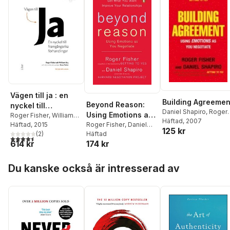
Vägen till ja : en
Building Agreemen
Beyond Reason:
nyckel till
Daniel Shapiro
,
Roger
Using Emotions as
framgångsrika
Roger Fisher
,
William
Fisher
Häftad
, 2007
Ury
Häftad
,
Bruce Patton
, 2015
You Negotiate
Roger Fisher
,
Daniel
förhandlingar
125 kr
(
2
)
Shapiro
Häftad
4,5
utav 5 stjärnor. Totalt antal röster:
614 kr
174 kr
Hoppa över listan
Du kanske också är intresserad av