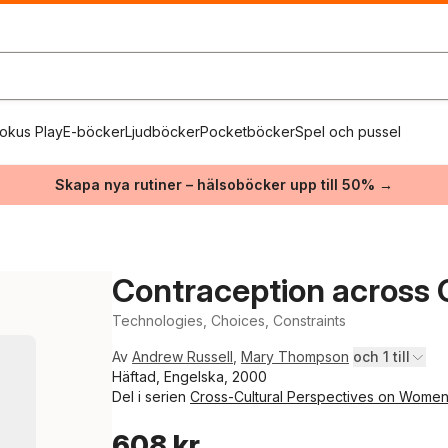
okus Play
E-böcker
Ljudböcker
Pocketböcker
Spel och pussel
Skapa nya rutiner – hälsoböcker upp till 50% →
Contraception across 
Technologies, Choices, Constraints
Av
Andrew Russell
,
Mary Thompson
och 1 till
Häftad, Engelska, 2000
Del i serien
Cross-Cultural Perspectives on Wome
608 kr