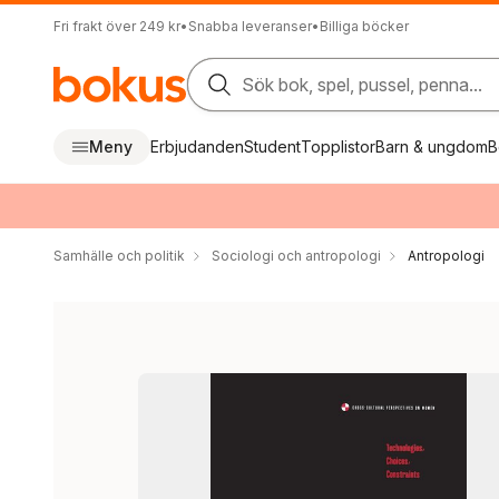
Fri frakt över 249 kr
•
Snabba leveranser
•
Billiga böcker
Sök bok, spel, pussel, penna...
Meny
Erbjudanden
Student
Topplistor
Barn & ungdom
B
Samhälle och politik
Sociologi och antropologi
Antropologi