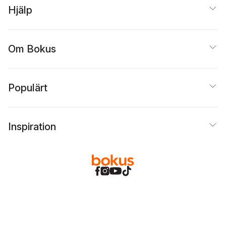
Hjälp
Om Bokus
Populärt
Inspiration
Bokus
@
Cookies
Anpassa cookies
Integritetspolicy
Köpvillkor