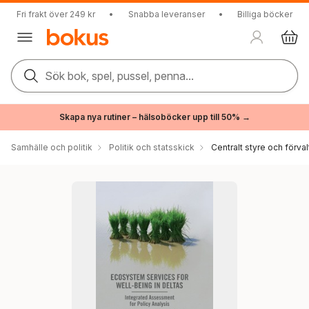
Fri frakt över 249 kr
•
Snabba leveranser
•
Billiga böcker
Sök bok, spel, pussel, penna...
Skapa nya rutiner – hälsoböcker upp till 50% →
Samhälle och politik
Politik och statsskick
Centralt styre och förval