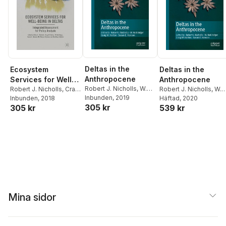
Deltas in the
Ecosystem
Deltas in the
Anthropocene
Services for Well-
Anthropocene
Robert J. Nicholls
,
W.
Being in Deltas
Robert J. Nicholls
,
Craig
Robert J. Nicholls
,
W.
Neil Adger
Inbunden
, 2019
,
Craig W.
W. Hutton
Inbunden
, 2018
,
W. Neil
Neil Adger
Häftad
, 2020
,
Craig W.
305 kr
305 kr
539 kr
Hutton
,
Susan E.
Adger
,
Susan E.
Hutton
,
Susan E.
Hanson
Hanson
,
Md. Munsur
Hanson
Rahman
,
Mashfiqus
Salehin
Mina sidor