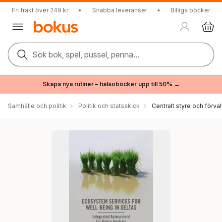
Fri frakt över 249 kr
•
Snabba leveranser
•
Billiga böcker
Sök bok, spel, pussel, penna...
Skapa nya rutiner – hälsoböcker upp till 50% →
Samhälle och politik
Politik och statsskick
Centralt styre och förval