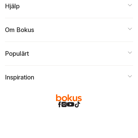
Hjälp
Om Bokus
Populärt
Inspiration
Bokus
@
Cookies
Anpassa cookies
Integritetspolicy
Köpvillkor