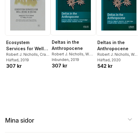
Deltas in the
Ecosystem
Deltas in the
Anthropocene
Services for Well-
Anthropocene
Robert J. Nicholls
,
W.
Being in Deltas
Robert J. Nicholls
,
Craig
Robert J. Nicholls
,
W.
Neil Adger
Inbunden
, 2019
,
Craig W.
W. Hutton
Häftad
, 2019
,
W. Neil
Neil Adger
Häftad
, 2020
,
Craig W.
307 kr
307 kr
542 kr
Hutton
,
Susan E.
Adger
,
Susan E.
Hutton
,
Susan E.
Hanson
Hanson
,
Md. Munsur
Hanson
Rahman
,
Mashfiqus
Salehin
Mina sidor