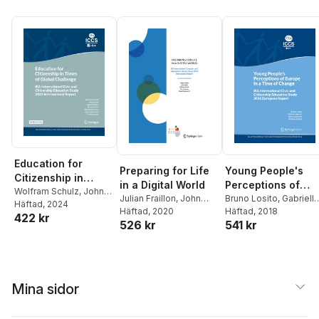
Education for
Preparing for Life
Young People's
Citizenship in
in a Digital World
Perceptions of
Times of Global
Wolfram Schulz
,
John
Julian Fraillon
,
John
Europe in a Time o
Bruno Losito
,
Gabriella
Ainley
Häftad
,
, 2024
Julian Fraillon
,
Challenge
Ainley
Häftad
,
, 2020
Wolfram Schulz
,
Agrusti
Häftad
, 2018
,
Valeria Damian
Change
422 kr
Bruno Losito
,
Gabriella
526 kr
541 kr
Tim Friedman
,
Daniel
Wolfram Schulz
Agrusti
,
Valeria Damiani
,
Duckworth
Tim Friedman
Mina sidor