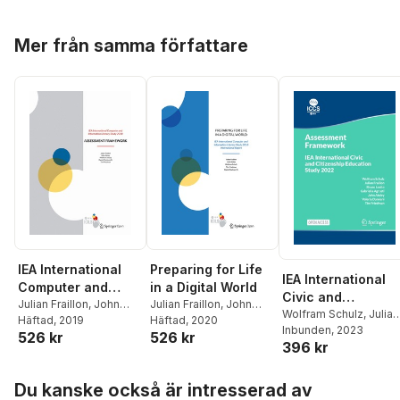
Hoppa över listan
Mer från samma författare
IEA International
Preparing for Life
IEA International
Computer and
in a Digital World
Civic and
Information
Julian Fraillon
,
John
Julian Fraillon
,
John
Citizenship
Wolfram Schulz
,
Julian
Ainley
Häftad
,
, 2019
Wolfram Schulz
,
Ainley
Häftad
,
, 2020
Wolfram Schulz
,
Literacy Study
Fraillon
Inbunden
,
Bruno Losito
, 2023
,
Education Study
526 kr
526 kr
Daniel Duckworth
,
Tim
Tim Friedman
,
Daniel
2018 Assessment
396 kr
Gabriella Agrusti
,
John
2022 Assessment
Friedman
Duckworth
Framework
Ainley
,
Valeria Damiani
Framework
Hoppa över listan
Tim Friedman
Du kanske också är intresserad av