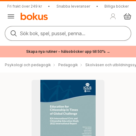
Fri frakt över 249 kr
•
Snabba leveranser
•
Billiga böcker
Sök bok, spel, pussel, penna...
Skapa nya rutiner – hälsoböcker upp till 50% →
Psykologi och pedagogik
Pedagogik
Skolväsen och utbildningss