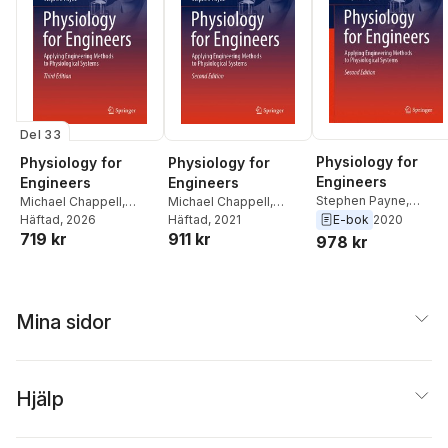
Del 33
Physiology for
Physiology for
Physiology for
Engineers
Engineers
Engineers
Stephen Payne
,
Michael Chappell
,
Michael Chappell
,
Michael Chappell
Stephen Payne
Häftad
, 2026
Stephen Payne
Häftad
, 2021
E-bok
2020
719 kr
911 kr
978 kr
Mina sidor
Hjälp