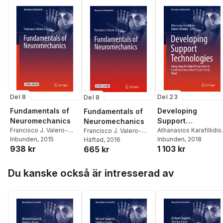
Del 8
Del 23
Del 8
Fundamentals of
Developing
Fundamentals of
Neuromechanics
Support
Neuromechanics
Francisco J. Valero-
Technologies
Athanasios Karafillidis
,
Francisco J. Valero-
Cuevas
Inbunden
, 2015
Robert Weidner
Inbunden
, 2018
Cuevas
Häftad
, 2016
938 kr
1 103 kr
665 kr
Hoppa över listan
Du kanske också är intresserad av