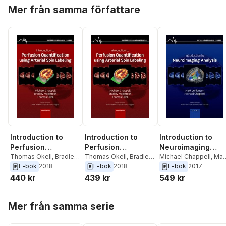
Hoppa över listan
Mer från samma författare
Introduction to
Introduction to
Introduction to
Perfusion
Perfusion
Neuroimaging
Quantification
Thomas Okell
,
Bradley
Quantification
Thomas Okell
,
Bradley
Analysis
Michael Chappell
,
Mar
MacIntosh
,
Michael
MacIntosh
,
Michael
Jenkinson
E-bok
2018
E-bok
2018
E-bok
2017
using Arterial Spin
using Arterial Spin
Chappell
Chappell
440 kr
439 kr
549 kr
Labelling
Labelling
Hoppa över listan
Mer från samma serie