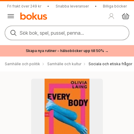
Fri frakt över 249 kr
•
Snabba leveranser
•
Billiga böcker
Sök bok, spel, pussel, penna...
Skapa nya rutiner – hälsoböcker upp till 50% →
Samhälle och politik
Samhälle och kultur
Sociala och etiska frågor