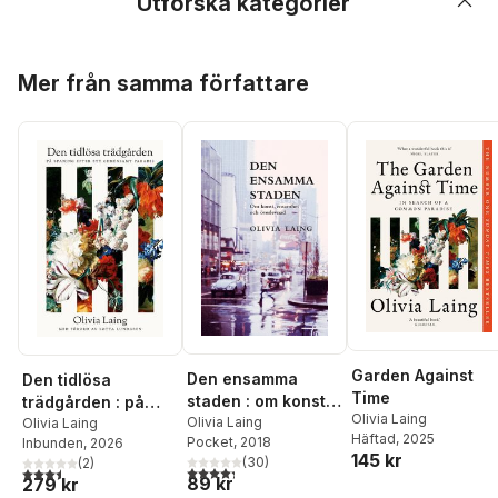
Utforska kategorier
Hoppa över listan
Mer från samma författare
Garden Against
Den ensamma
Den tidlösa
Time
staden : om konst,
trädgården : på
Olivia Laing
ensamhet och
Olivia Laing
spaning efter ett
Olivia Laing
Häftad
, 2025
Pocket
, 2018
Inbunden
, 2026
överlevnad
gemensamt paradis
145 kr
(
30
)
(
2
)
4,3
utav 5 stjärnor. Totalt antal röster:
3,5
utav 5 stjärnor. Totalt antal röster:
89 kr
279 kr