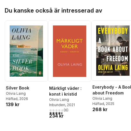
Hoppa över listan
Du kanske också är intresserad av
Everybody - A Boo
Silver Book
Märkligt väder :
about Freedom
Olivia Laing
konst i kristid
Olivia Laing
Häftad
, 2026
Olivia Laing
139 kr
Häftad
, 2025
Inbunden
, 2021
268 kr
(
6
)
4,5
utav 5 stjärnor. Totalt antal röster:
234 kr