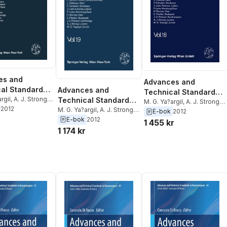
es and
Advances and
al Standards
Advances and
Technical Standards
osurgery
rgil
,
A. J. Strong
,
Technical Standards
in Neurosurgery
M. G. Ya?argil
,
A. J. Strong
,
ard
,
E. Pasztor
,
H.
2012
in Neurosurgery
M. G. Ya?argil
,
A. J. Strong
,
J. D. Pickard
,
E. Pasztor
,
H.
E-bok
2012
. Loew
,
J. Lobo
J. D. Pickard
,
E. Pasztor
,
H.
E-bok
2012
Nornes
,
F. Loew
,
J. Lobo
1 455 kr
F. Cohadon
,
L.
Nornes
,
F. Loew
,
J. Lobo
Antunes
,
F. Cohadon
,
L.
1 174 kr
L. Symon
Antunes
,
F. Cohadon
,
L.
Calliauw
,
L. Symon
Calliauw
,
L. Symon