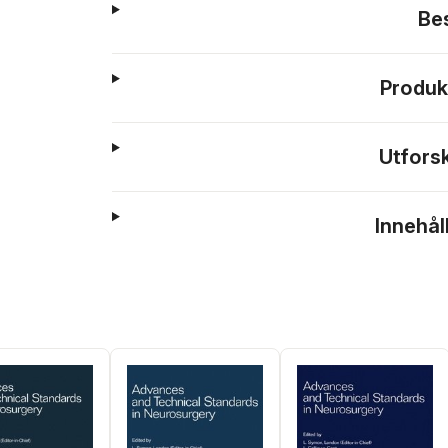
Be
Produk
Utfors
Innehål