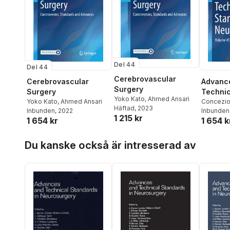
Del 44
Del 44
Cerebrovascular
Cerebrovascular
Advanc
Surgery
Surgery
Technic
Yoko Kato
,
Ahmed Ansari
Yoko Kato
,
Ahmed Ansari
in Neur
Concezio
Häftad
, 2023
Inbunden
, 2022
Inbunden
1 215 kr
1 654 kr
1 654 k
Hoppa över listan
Du kanske också är intresserad av