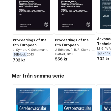
Advanc
Proceedings of the
Proceedings of the
Technic
6th European
6th European
in Neur
M. G. Ya?a
Congress of
L. Symon
,
K. Schurmann
,
B.
Congress of
J. Brihaye
,
P. R. R. Clarke
,
F.
J. D. Pick
E-bok
Pertuiset
,
E. Pasztor
,
J.
Loew
Häftad
,
J. Overgaard
, 2013
,
E.
E-bok
2013
Neurosurgery
Neurosurgery
Nornes
,
F
732 kr
556 kr
Overgaard
,
F. Loew
,
P. R. R.
Pasztor
,
B. Pertuiset
,
K.
732 kr
Antunes
,
Clarke
,
J. Brihaye
Schürmann
,
L. Symon
Calliauw
,
Hoppa över listan
Mer från samma serie