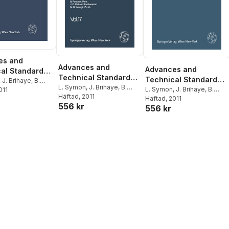
es and
Advances and
Advances and
al Standards
Technical Standards
Technical Standards
osurgery
,
J. Brihaye
,
B.
in Neurosurgery
L. Symon
,
J. Brihaye
,
B.
in Neurosurgery
L. Symon
,
J. Brihaye
,
B.
011
F. Loew
,
J. D.
Guidetti
Häftad
, 2011
,
F. Loew
,
J. D.
Guidetti
Häftad
, 2011
,
F. Loew
,
J. D.
 Nornes
,
E.
556 kr
Miller
,
E. Pásztor
,
B.
556 kr
Miller
,
E. Pásztor
,
B.
B. Pertuiset
,
M. G.
Pertuiset
,
M. G. Ya?argil
Pertuiset
,
M. G. Ya?argil