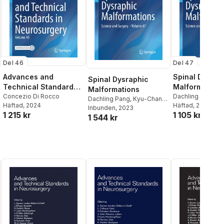
Del 46
Del 47
Advances and
Spinal Dysrap
Spinal Dysraphic
Technical Standards
Malformation
Malformations
in Neurosurgery
Concezio Di Rocco
Dachling Pang
,
K
Dachling Pang
,
Kyu-Chang
Häftad
, 2024
Wang
Häftad
, 2024
Wang
Inbunden
, 2023
1 215 kr
1 105 kr
1 544 kr