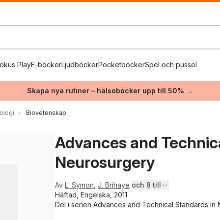
okus Play
E-böcker
Ljudböcker
Pocketböcker
Spel och pussel
Skapa nya rutiner – hälsoböcker upp till 50% →
ologi
Biovetenskap
Advances and Technica
Neurosurgery
Av
L. Symon
,
J. Brihaye
och 8 till
Häftad, Engelska, 2011
Del i serien
Advances and Technical Standards in