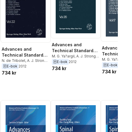
Advances and
Advances and
Advances and
Technical Standards
Technical Sta
Technical Standards
in Neurosurgery
M. G. Ya?argil
,
A. J. Strong
,
in Neurosurge
M. G. Ya?argil
,
J. 
in Neurosurgery
N. de Tribolet
,
A. J. Strong
,
J. D. Pickard
,
E. Pasztor
,
H.
E-bok
2012
B. Pertuiset
,
E. Pa
E-bok
2012
H.-J. Reulen
,
J. D. Pickard
,
E-bok
2012
Nornes
,
F. Loew
,
J. Lobo
734 kr
Nornes
,
F. Loew
,
734 kr
H. Nornes
,
J. Lobo Antunes
,
734 kr
Antunes
,
F. Cohadon
,
L.
Guidetti
,
F. Coha
V. V. Dolenc
,
F. Cohadon
,
L.
Calliauw
,
L. Symon
Calliauw
,
L. Sym
Calliauw
,
L. Symon