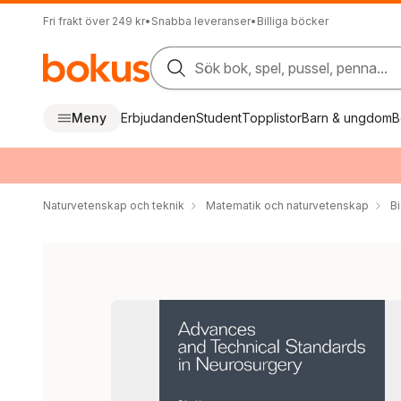
Fri frakt över 249 kr
•
Snabba leveranser
•
Billiga böcker
Sök bok, spel, pussel, penna...
Meny
Erbjudanden
Student
Topplistor
Barn & ungdom
B
Naturvetenskap och teknik
Matematik och naturvetenskap
Bi