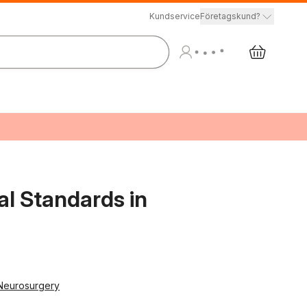
Kundservice
Företagskund?
l Standards in
 Neurosurgery