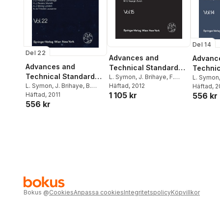
Del 14
Del 22
Advances and
Advanc
Advances and
Technical Standards
Technic
Technical Standards
in Neurosurgery
L. Symon
,
J. Brihaye
,
F.
in Neur
L. Symon
in Neurosurgery
L. Symon
,
J. Brihaye
,
B.
Cohadon
Häftad
, 2012
,
B. Guidetti
,
F.
Guidetti
Häftad
, 2
,
1 105 kr
556 kr
Guidetti
Häftad
, 2011
,
F. Loew
,
J. D.
Loew
,
J. D. Miller
,
H.
Miller
,
H.
556 kr
Miller
,
E. Pásztor
,
B.
Nornes
,
E. Pásztor
,
B.
Pásztor
,
Pertuiset
,
M. G. Ya?argil
Pertuiset
,
M. G. Ya?argil
Ya?argil
Bokus
@
Cookies
Anpassa cookies
Integritetspolicy
Köpvillkor