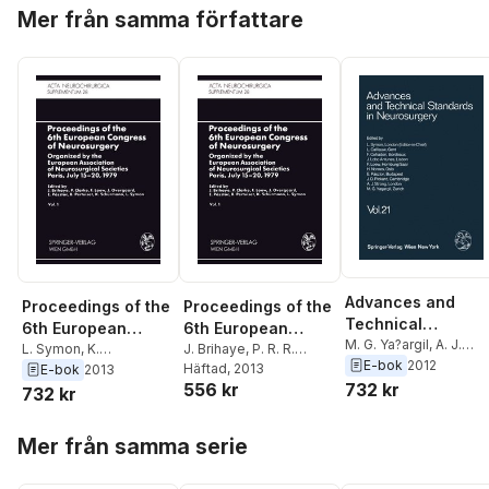
Hoppa över listan
Mer från samma författare
Advances and
Proceedings of the
Proceedings of the
Technical
6th European
6th European
Standards in
M. G. Ya?argil
,
A. J.
Congress of
L. Symon
,
K.
Congress of
J. Brihaye
,
P. R. R.
Strong
,
J. D. Pickard
,
E.
E-bok
2012
Neurosurgery
Schurmann
,
B.
Clarke
Häftad
,
, 2013
F. Loew
,
J.
E-bok
2013
Neurosurgery
Neurosurgery
Pasztor
,
H. Nornes
,
F.
556 kr
732 kr
Pertuiset
,
E. Pasztor
,
J.
Overgaard
,
E. Pasztor
,
732 kr
Loew
,
J. Lobo Antune
Overgaard
,
F. Loew
,
P.
B. Pertuiset
,
K.
F. Cohadon
,
L. Calliau
R. R. Clarke
,
J. Brihaye
Schürmann
,
L. Symon
Hoppa över listan
Mer från samma serie
L. Symon