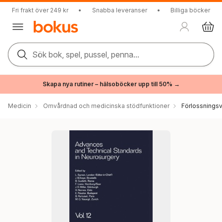
Fri frakt över 249 kr
•
Snabba leveranser
•
Billiga böcker
Sök bok, spel, pussel, penna...
Skapa nya rutiner – hälsoböcker upp till 50% →
Medicin
Omvårdnad och medicinska stödfunktioner
Förlossnings