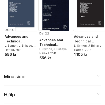
Del 14
Del 22
Advances and
Advances and
Advances and
Technical
Technical
Technical
Standards in
L. Symon
,
J. Brihaye
,
F
Standards in
L. Symon
,
J. Brihaye
,
B.
Standards in
L. Symon
,
J. Brihaye
,
B.
Cohadon
Häftad
, 2012
,
B. Guidetti
,
F
Guidetti
Häftad
, 2011
,
F. Loew
,
J. D.
Neurosurgery
Neurosurgery
Guidetti
Häftad
, 2011
,
F. Loew
,
J. D.
Neurosurgery
1 105 kr
556 kr
Loew
,
J. D. Miller
,
H.
Miller
,
H. Nornes
,
E.
556 kr
Miller
,
E. Pásztor
,
B.
Nornes
,
E. Pásztor
,
B.
Pásztor
,
B. Pertuiset
,
M.
Pertuiset
,
M. G. Ya?argil
Pertuiset
,
M. G. Ya?argi
G. Ya?argil
Mina sidor
Hjälp