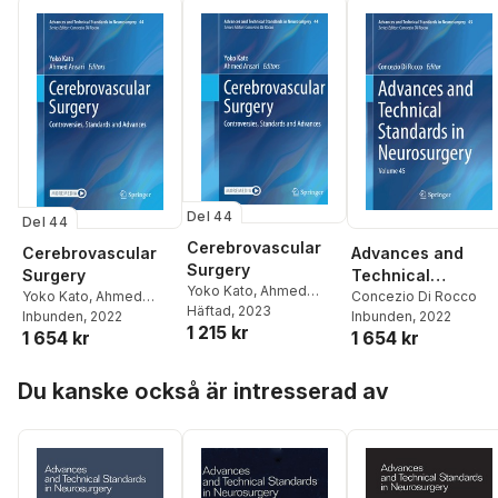
Del 44
Del 44
Cerebrovascular
Cerebrovascular
Advances and
Surgery
Surgery
Technical
Yoko Kato
,
Ahmed
Yoko Kato
,
Ahmed
Standards in
Concezio Di Rocco
Ansari
Häftad
, 2023
Ansari
Inbunden
, 2022
Inbunden
, 2022
Neurosurgery
1 215 kr
1 654 kr
1 654 kr
Hoppa över listan
Du kanske också är intresserad av