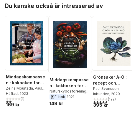
Hoppa över listan
Du kanske också är intresserad av
Middagskompasse
Grönsaker A-Ö :
Middagskompasse
n : kokboken för
recept och
n : kokboken för
dig, klimatet och
Zeina Mourtada
,
Paul
bruksanvisning
Paul Svensson
dig, klimatet och
Naturskyddsföreningen
,
Svensson
Häftad
, 2023
,
Inbunden
, 2020
planeten
Zeina Mourtada
,
Paul
E-bok
2021
planeten
Naturskyddsföreningen
(
1
)
(
122
)
2,0
utav 5 stjärnor. Totalt antal röster:
4,7
utav 5 stjärnor. Tota
Svensson
149 kr
169 kr
395 kr