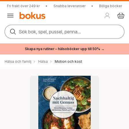
Fri frakt över 249 kr
•
Snabba leveranser
•
Billiga böcker
Sök bok, spel, pussel, penna...
Skapa nya rutiner – hälsoböcker upp till 50% →
Hälsa och familj
Hälsa
Motion och kost