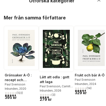
Utforska kategorier
Hoppa över listan
Mer från samma författare
Grönsaker A-Ö :
Frukt och bär A-Ö
Lätt att odla : gott
recept och
Paul Svensson
att laga
Inbunden
, 2024
bruksanvisning
Paul Svensson
Paul Svensson
,
Camilla
(
14
)
Inbunden
, 2020
4,7
utav 5 stjärnor. Tota
Esseteg
Inbunden
, 2026
329 kr
(
122
)
4,7
utav 5 stjärnor. Totalt antal röster:
(
3
)
4,0
utav 5 stjärnor. Totalt antal röster:
395 kr
279 kr