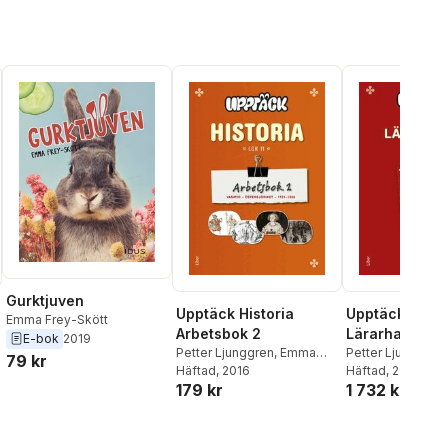
Söderlund
,
David Renklint
,
Niklas Krog
Katarina Genar
,
Madeleine
Bäck
Gurktjuven
Upptäck Histo
Upptäck Historia
Emma Frey-Skött
Lärarhandled
Arbetsbok 2
E-bok
2019
Petter Ljunggren
Petter Ljunggren
,
Emma
79 kr
Frey-Skött
Häftad
, 2017
Frey-Skött
Häftad
, 2016
1 732 kr
179 kr