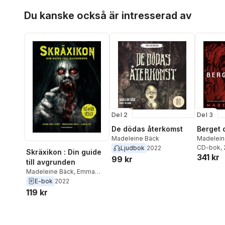
Hoppa över listan
Du kanske också är intresserad av
Del 2
Del 3
De dödas återkomst
Berget 
Madeleine Bäck
Madelein
CD-bok
,
Ljudbok
2022
Skräxikon : Din guide
341 kr
99 kr
till avgrunden
Madeleine Bäck
,
Emma
Frey-Skött
E-bok
2022
119 kr