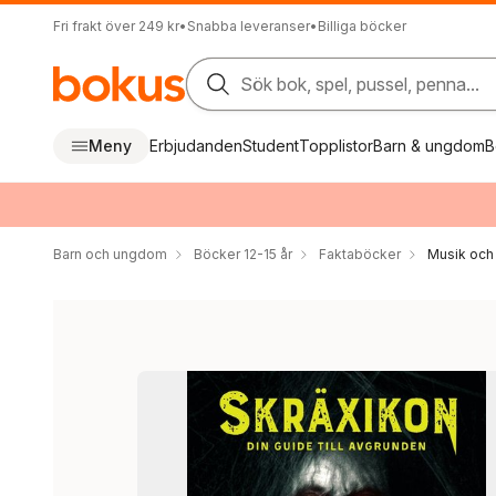
Fri frakt över 249 kr
•
Snabba leveranser
•
Billiga böcker
Sök bok, spel, pussel, penna...
Meny
Erbjudanden
Student
Topplistor
Barn & ungdom
B
Barn och ungdom
Böcker 12-15 år
Faktaböcker
Musik och 