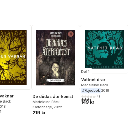
Del 1
Vattnet drar
Madeleine Bäck
Ljudbok
2016
vaknar
De dödas återkomst
(
4
)
3,5
utav 5 stjärnor. Totalt ant
149 kr
e Bäck
Madeleine Bäck
2018
Kartonnage
, 2022
2
)
219 kr
stjärnor. Totalt antal röster: