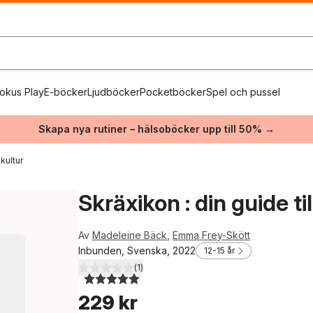
okus Play
E-böcker
Ljudböcker
Pocketböcker
Spel och pussel
Skapa nya rutiner – hälsoböcker upp till 50% →
kultur
Skräxikon : din guide t
Av
Madeleine Bäck
,
Emma Frey-Skött
Inbunden, Svenska, 2022
12-15 år
(
1
)
5,0
utav 5 stjärnor. Totalt antal röster:
229 kr