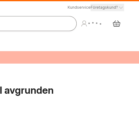
Kundservice
Företagskund?
ill avgrunden