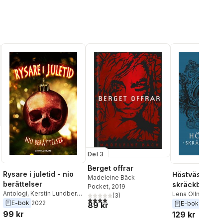
Del 3
Berget offrar
al röster:
Rysare i juletid - nio
Höstväsen :
Madeleine Bäck
berättelser
skräckberätte
Pocket
, 2019
Antologi
,
Kerstin Lundberg
Lena Ollmark
,
An
(
3
)
4,0
utav 5 stjärnor. Totalt antal röster:
Hahn
,
Petrus Dahlin
,
Mårten
E-bok
2022
Fager
,
Alex Harid
E-bok
2017
89 kr
Melin
,
Mårten Sandén
,
Lundberg Hahn
,
99 kr
129 kr
Pernilla Gesén
,
Tobias
Bäck
,
Magnus No