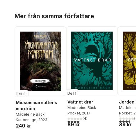
Hoppa över listan
Mer från samma författare
Del 1
Del 3
Vattnet drar
Jorden 
Midsommarnattens
Madeleine Bäck
Madelein
mardröm
Pocket
, 2017
Pocket
, 
Madeleine Bäck
(
4
)
(
Kartonnage
, 2023
4,0
utav 5 stjärnor. Totalt antal röster:
3,5
utav 5 
89 kr
89 kr
240 kr