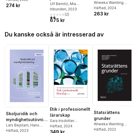
Wiweka Warnling
källmaterial och
Ulf Bernitz
,
Mia
274 kr
Nordklint
,
Peter
Conradson
Häftad
, 2024
Carlsson
Inbunden
,
, 2023
Lars Heuman
,
arbetsmetoder
Wahlgren
,
Wiweka
263 kr
Madeleine
(
2
)
Warnling Conradson
,
2,0
utav 5 stjärnor. Totalt antal röster:
675 kr
Leijonhufvud
,
Cecilia
Pål Wrange
Magnusson Sjöberg
,
Hoppa över listan
Peter Seipel
,
Wiweka
Du kanske också är intresserad av
Warnling Conradson
,
Hans-Heinrich Vogel
,
Hedvig Bernitz
Etik i professionellt
Statsrättens
Skoljuridik och
lärarskap
grunder
myndighetsutövnin
Sara Irisdotter
Wiweka Warnling
g : några
Lars Bejstam
,
Hans
Aldenmyr
Häftad
, 2024
,
Ann Paulin
,
Conradson
Häftad
, 2022
,
Hedvig
Eklund
Häftad
,
, 2023
Victoria Enkvist
,
rättsvetenskapliga
349 kr
Kirsten Grønlien