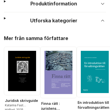
Produktinformation
Utforska kategorier
Hoppa över listan
Mer från samma författare
Juridisk skrivguide
En introduktion till
Finna rätt :
Katarina Fast
förvaltningsrätten
juristens
Lappalainen
Häftad
, 2025
,
Caroline