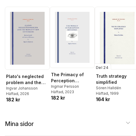
Del 24
The Primacy of
Truth strategy
Plato's neglected
Perception
simplified
problem and the
Revisited
Ingmar Persson
Sören Halldén
property view of
Ingvar Johansson
Häftad
, 2023
Häftad
, 1999
Häftad
, 2026
numbers : back to
182 kr
164 kr
182 kr
Euclid with some
differences
Mina sidor