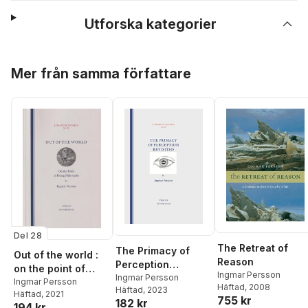
Utforska kategorier
Hoppa över listan
Mer från samma författare
Del 28
The Retreat of
The Primacy of
Out of the world :
Reason
Perception
on the point of
Ingmar Persson
Revisited
Ingmar Persson
doing philosophy
Ingmar Persson
Häftad
, 2008
Häftad
, 2023
Häftad
, 2021
755 kr
182 kr
194 kr