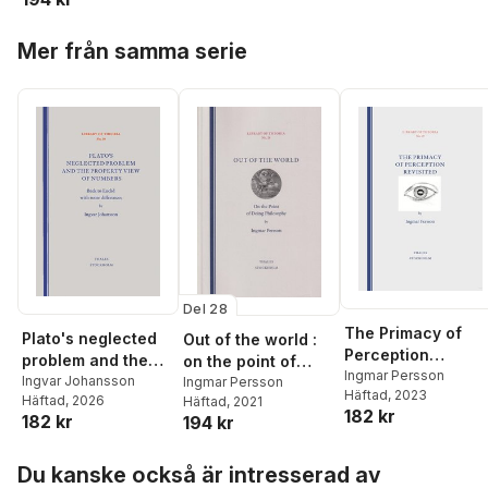
Hoppa över listan
Mer från samma serie
Del 28
The Primacy of
Plato's neglected
Out of the world :
Perception
problem and the
on the point of
Revisited
Ingmar Persson
property view of
Ingvar Johansson
doing philosophy
Ingmar Persson
Häftad
, 2023
Häftad
, 2026
Häftad
, 2021
numbers : back to
182 kr
182 kr
194 kr
Euclid with some
differences
Hoppa över listan
Du kanske också är intresserad av