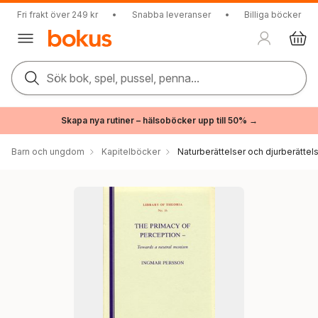
Fri frakt över 249 kr
•
Snabba leveranser
•
Billiga böcker
Sök bok, spel, pussel, penna...
Skapa nya rutiner – hälsoböcker upp till 50% →
Barn och ungdom
Kapitelböcker
Naturberättelser och djurberättel