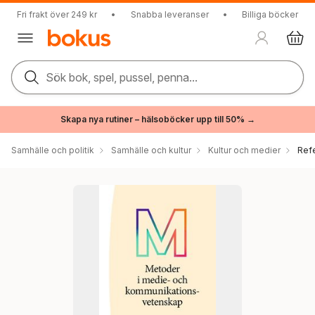
Fri frakt över 249 kr
•
Snabba leveranser
•
Billiga böcker
Sök bok, spel, pussel, penna...
Skapa nya rutiner – hälsoböcker upp till 50% →
Samhälle och politik
Samhälle och kultur
Kultur och medier
Ref