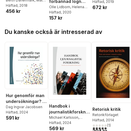
Berth Danermark
,
Mats
förbannad lögn
Ekström
Häftad
, 2019
,
Jan Ch.
Ekström
Häftad
, 2018
,
Jan Ch
672 kr
och journalistik :
Olle Lidbom
,
Helena
Karlsson
456 kr
Karlsson
Olsson
Häftad
, 2020
,
Bengt
om journalistikens
157 kr
Johansson
,
Nicklas
anspråk på att
Håkansson
,
Nils
säga sanningen
Hoppa över listan
Hanson
,
Mats Ekström
,
Du kanske också är intresserad av
Jonas Andersson
Hur genomför man
undersökningar? :
Handbok i
introduktion till
Dag Ingvar Jacobsen
Retorisk kritik
journalistikforsknin
Häftad
, 2024
samhällsvetenskap
Retorikförlaget
591 kr
g
Michael Karlsson
,
liga metoder
Häftad
, 2014
Jesper Strömbäck
Häftad
, 2024
,
(
1
)
5,0
utav 5 stjärnor. Tota
569 kr
Jonas Andersson
,
304 kr