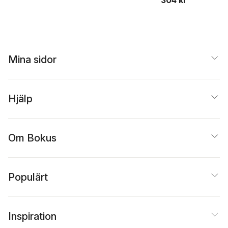
Ulrika Andersson
,
Peter
Berglez
,
Annika
Bergström
,
Eric
Carlsson
,
Monika Djerf-
Pierre
,
Maria Edström
,
Mattias Ekman
,
Jesper
Mina sidor
Enbom
,
Elin
Gardeström
,
Marina
Ghersetti
,
Heike Graf
,
Maria Grafström
,
Mia-
Marie Hammarlin
,
Hjälp
Kristoffer Holt
,
Nicklas
Håkansson
,
Bengt
Johansson
,
Torbjörn
von Krogh
,
Lars Nord
,
Om Bokus
Gunnar Nygren
,
Tomas
Andersson Odén
,
Ulrika
Olausson
,
Mart Ots
,
Ester Pollack
,
Kristina
Populärt
Riegert
,
Anna Roosvall
,
Adam Shehata
,
Göran
Svensson
,
Ingela
Wadbring
,
Lennart
Inspiration
Weibull
,
Andreas
Widholm
,
Susanne