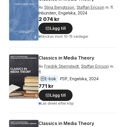
Av
Stina Bengtsson
,
Staffan Ericson
m. fl.
Inbunden, Engelska, 2024
2 074 kr
Lägg till
Skickas
inom 10-15 vardagar
Classics in Media Theory
Av
Fredrik Stiernstedt
,
Staffan Ericson
m.
fl.
E-bok
PDF
, 
Engelska
, 
2024
771 kr
Lägg till
Läs direkt efter köp
Classics in Media Theory