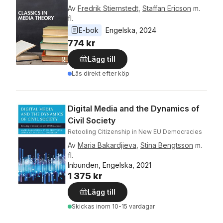
Av
Fredrik Stiernstedt
,
Staffan Ericson
m.
fl.
E-bok
Engelska
, 
2024
774 kr
Lägg till
Läs direkt efter köp
Digital Media and the Dynamics of
Civil Society
Retooling Citizenship in New EU Democracies
Av
Maria Bakardjieva
,
Stina Bengtsson
m.
fl.
Inbunden, Engelska, 2021
1 375 kr
Lägg till
Skickas
inom 10-15 vardagar