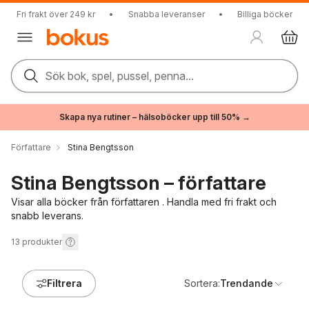
Fri frakt över 249 kr
•
Snabba leveranser
•
Billiga böcker
Sök bok, spel, pussel, penna...
Skapa nya rutiner – hälsoböcker upp till 50% →
Författare
Stina Bengtsson
Stina Bengtsson – författare
Visar alla böcker från författaren . Handla med fri frakt och
snabb leverans.
13
produkter
Filtrera
Sortera:
Trendande