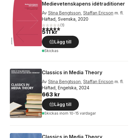
Medievetenskapens idétraditioner
Av
Stina Bengtsson
,
Staffan Ericson
m. fl.
Häftad, Svenska, 2020
(
1
)
5,0
utav 5 stjärnor. Totalt antal röster:
511 kr
Lägg till
Skickas
Classics in Media Theory
Av
Stina Bengtsson
,
Staffan Ericson
m. fl.
Häftad, Engelska, 2024
663 kr
Lägg till
Skickas
inom 10-15 vardagar
Classics in Media Theory