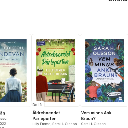
Del 3
Äldreboendet
Vem minns Anki
vän
Pärleporten
Braun?
lsson
2022
Lilly Emme
,
Sara H. Olsson
Sara H. Olsson