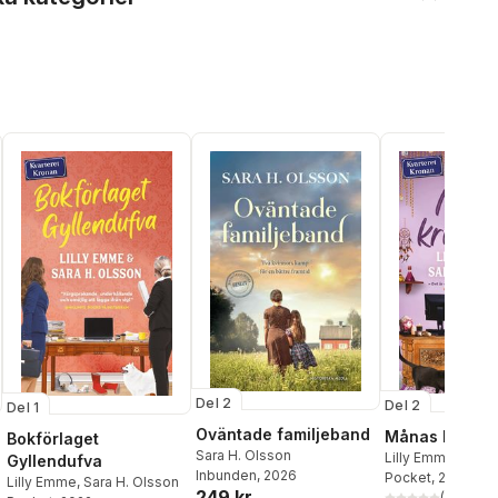
Del 2
Del 2
Del 1
Oväntade familjeband
Månas kristal
Bokförlaget
Sara H. Olsson
Lilly Emme
,
Sara 
Gyllendufva
Inbunden
, 2026
Pocket
, 2023
Lilly Emme
,
Sara H. Olsson
249 kr
(
1
)