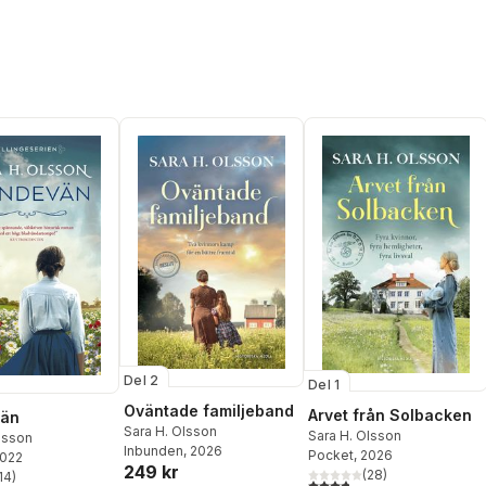
Del 2
Del 1
Oväntade familjeband
Arvet från Solbacken
vän
Sara H. Olsson
Sara H. Olsson
lsson
Inbunden
, 2026
Pocket
, 2026
2022
249 kr
(
28
)
14
)
3,8
utav 5 stjärnor. Totalt ant
stjärnor. Totalt antal röster: