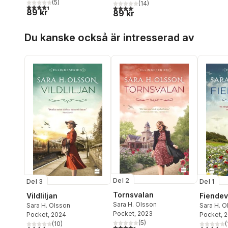
(
5
)
(
14
)
4,4
utav 5 stjärnor. Totalt antal röster:
4,1
utav 5 stjärnor. Totalt antal röster:
89 kr
89 kr
Hoppa över listan
Du kanske också är intresserad av
Del 2
Del 1
Del 3
Tornsvalan
Fiende
Vildliljan
Sara H. Olsson
Sara H. O
Sara H. Olsson
Pocket
, 2023
Pocket
, 
Pocket
, 2024
(
5
)
(
(
10
)
4,4
utav 5 stjärnor. Totalt antal röster:
4,1
utav 5 
4,3
utav 5 stjärnor. Totalt antal röster: