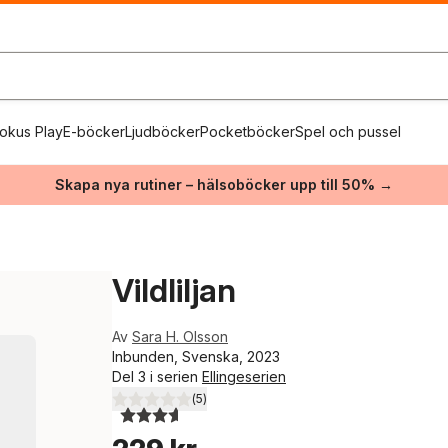
okus Play
E-böcker
Ljudböcker
Pocketböcker
Spel och pussel
Skapa nya rutiner – hälsoböcker upp till 50% →
Vildliljan
Av
Sara H. Olsson
Inbunden, Svenska, 2023
Del 3 i serien
Ellingeserien
(
5
)
3,6
utav 5 stjärnor. Totalt antal röster: