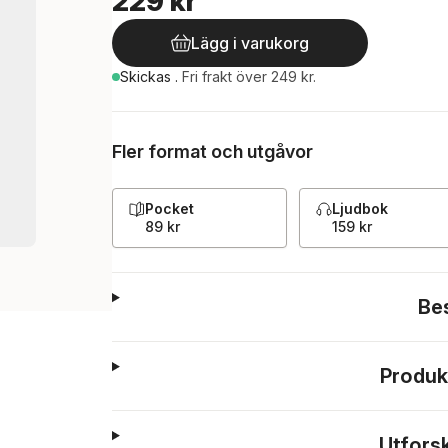
229 kr
Lägg i varukorg
Skickas
.
Fri frakt över 249 kr.
Fler format och utgåvor
Pocket
Ljudbok
89 kr
159 kr
Be
Produk
Utfors