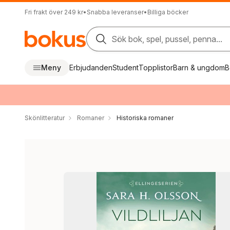
Fri frakt över 249 kr
•
Snabba leveranser
•
Billiga böcker
Sök bok, spel, pussel, penna...
Meny
Erbjudanden
Student
Topplistor
Barn & ungdom
B
Skönlitteratur
Romaner
Historiska romaner