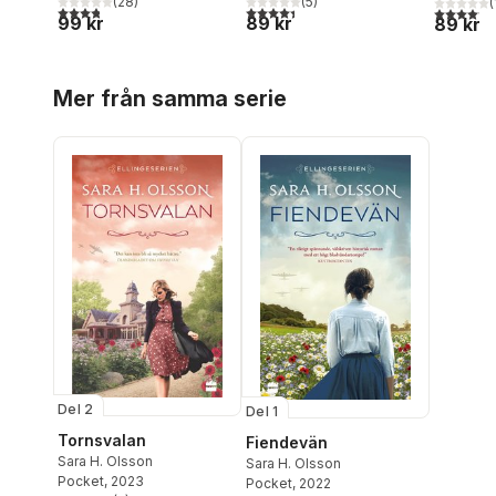
(
28
)
(
5
)
(
3,8
utav 5 stjärnor. Totalt antal röster:
4,4
utav 5 stjärnor. Totalt antal röster:
4,1
utav 5 
99 kr
89 kr
89 kr
Hoppa över listan
Mer från samma serie
Del 2
Del 1
Tornsvalan
Fiendevän
Sara H. Olsson
Sara H. Olsson
Pocket
, 2023
Pocket
, 2022