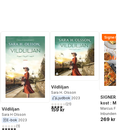
Signerad!
Vildliljan
Sara H. Olsson
SIGNERAD - M
Ljudbok
2023
kost : Middag
(
21
)
4,2
utav 5 stjärnor. Totalt antal röster:
matlådor
Marcus Frank
Vildliljan
159 kr
Inbunden
, 2026
Sara H Olsson
269 kr
E-bok
2023
(
1
)
5,0
utav 5 stjärnor. Totalt antal röster:
al röster: