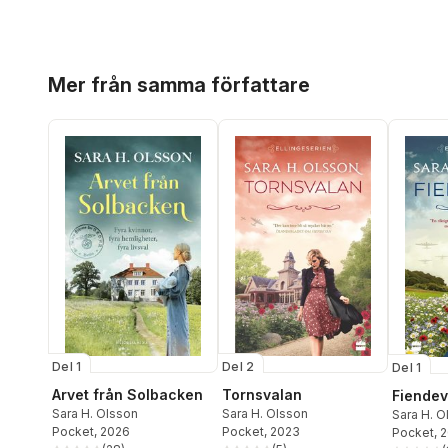
Hoppa över listan
Mer från samma författare
Del 1
Del 2
Del 1
Arvet från Solbacken
Tornsvalan
Fiende
Sara H. Olsson
Sara H. Olsson
Sara H. O
Pocket
, 2026
Pocket
, 2023
Pocket
, 