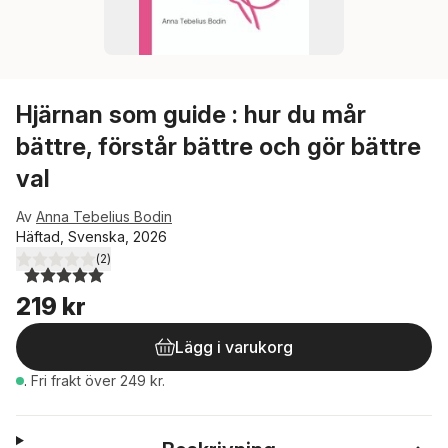
Hjärnan som guide : hur du mår
bättre, förstår bättre och gör bättre
val
Av
Anna Tebelius Bodin
Häftad, Svenska, 2026
(
2
)
5,0
utav 5 stjärnor. Totalt antal röster:
219 kr
Lägg i varukorg
.
Fri frakt över 249 kr.