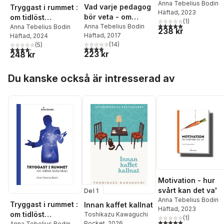
Anna Tebelius Bodin
Vad varje pedagog
Tryggast i rummet :
Häftad
, 2023
bör veta - om
om tidlöst
(
1
)
5,0
utav 5 stjärnor. Tota
hjärnan, inlärning
Anna Tebelius Bodin
ledarskap
Anna Tebelius Bodin
238 kr
Häftad
, 2017
Häftad
, 2024
och motivation
(
14
)
(
5
)
3,9
utav 5 stjärnor. Totalt antal röster:
4,2
utav 5 stjärnor. Totalt antal röster:
223 kr
248 kr
Hoppa över listan
Du kanske också är intresserad av
Motivation - hur
svårt kan det va'
Del 1
Anna Tebelius Bodin
Tryggast i rummet :
Innan kaffet kallnat
Häftad
, 2023
om tidlöst
Toshikazu Kawaguchi
(
1
)
5,0
utav 5 stjärnor. Tota
Pocket
, 2026
Anna Tebelius Bodin