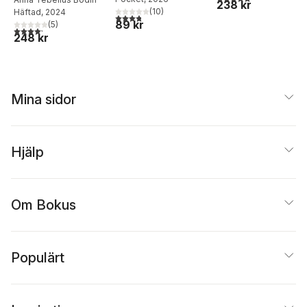
ledarskap
238 kr
(
10
)
Häftad
, 2024
3,8
utav 5 stjärnor. Totalt antal röster:
89 kr
(
5
)
4,2
utav 5 stjärnor. Totalt antal röster:
248 kr
Mina sidor
Hjälp
Om Bokus
Populärt