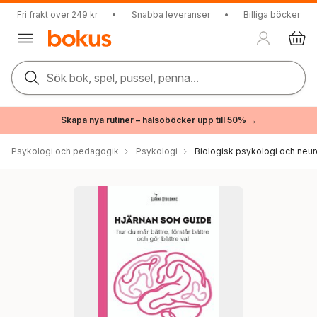
Fri frakt över 249 kr
•
Snabba leveranser
•
Billiga böcker
Sök bok, spel, pussel, penna...
Skapa nya rutiner – hälsoböcker upp till 50% →
Psykologi och pedagogik
Psykologi
Biologisk psykologi och neu