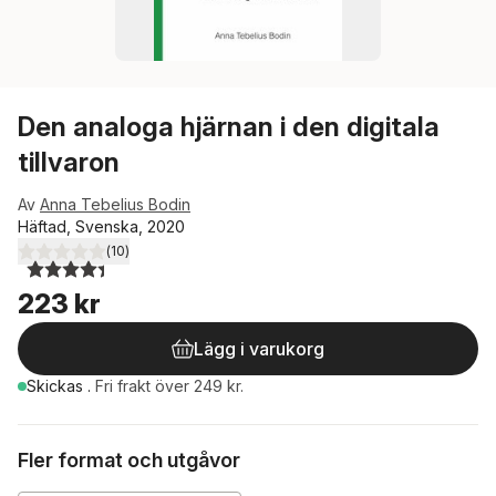
Den analoga hjärnan i den digitala
tillvaron
Av
Anna Tebelius Bodin
Häftad, Svenska, 2020
(
10
)
4,4
utav 5 stjärnor. Totalt antal röster:
223 kr
Lägg i varukorg
Skickas
.
Fri frakt över 249 kr.
Fler format och utgåvor