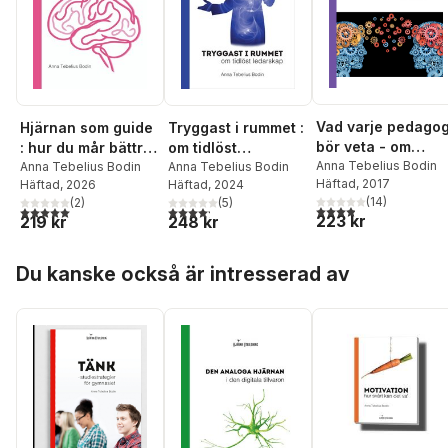
Vad varje pedago
Hjärnan som guide
Tryggast i rummet :
bör veta - om
: hur du mår bättre,
om tidlöst
hjärnan, inlärning
Anna Tebelius Bodin
förstår bättre och
Anna Tebelius Bodin
ledarskap
Anna Tebelius Bodin
Häftad
, 2017
Häftad
, 2026
Häftad
, 2024
och motivation
gör bättre val
(
14
)
(
2
)
(
5
)
3,9
utav 5 stjärnor. Tota
5,0
utav 5 stjärnor. Totalt antal röster:
4,2
utav 5 stjärnor. Totalt antal röster:
223 kr
219 kr
248 kr
Hoppa över listan
Du kanske också är intresserad av