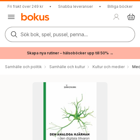
Fri frakt över 249 kr
•
Snabba leveranser
•
Billiga böcker
Sök bok, spel, pussel, penna...
Skapa nya rutiner – hälsoböcker upp till 50% →
Samhälle och politik
Samhälle och kultur
Kultur och medier
Med