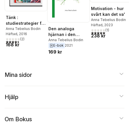
Motivation - hur
svårt kan det va'
Tänk :
Anna Tebelius Bodin
studiestrategier för
Häftad
, 2023
Den analoga
gymnasiet
Anna Tebelius Bodin
(
1
)
5,0
utav 5 stjärnor. Tota
Häftad
, 2016
hjärnan i den
238 kr
(
2
)
digitala tillvaron
Anna Tebelius Bodin
4,5
utav 5 stjärnor. Totalt antal röster:
168 kr
E-bok
2021
169 kr
Mina sidor
Hjälp
Om Bokus