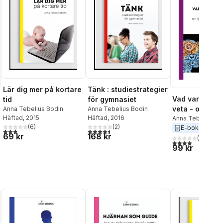
Lär dig mer på kortare
Tänk : studiestrategier
Vad varje ped
tid
för gymnasiet
veta - om hjär
Anna Tebelius Bodin
Anna Tebelius Bodin
Häftad
, 2015
Häftad
, 2016
inlärning och
Anna Tebelius Bo
(
6
)
(
2
)
E-bok
2017
motivation
2,8
utav 5 stjärnor. Totalt antal röster:
4,5
utav 5 stjärnor. Totalt antal röster:
69 kr
168 kr
(
2
)
al röster:
4,0
utav 5 stjärnor
99 kr