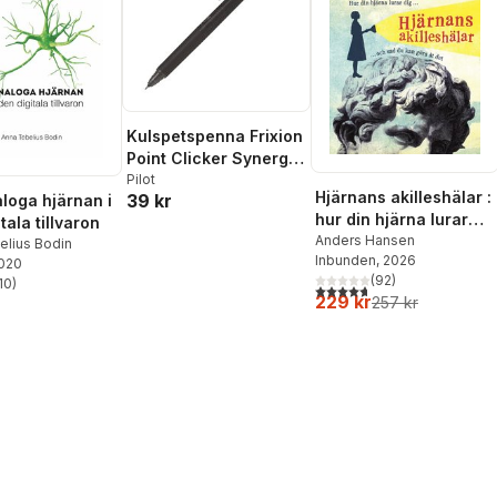
Kulspetspenna Frixion
Point Clicker Synergy-
tip 0.5 svart, raderbar
Pilot
Hjärnans akilleshälar :
39 kr
loga hjärnan i
hur din hjärna lurar
tala tillvaron
dig, och vad du kan
Anders Hansen
elius Bodin
Inbunden
, 2026
göra åt det
2020
(
92
)
10
)
4,7
utav 5 stjärnor. Totalt ant
stjärnor. Totalt antal röster:
229 kr
257 kr