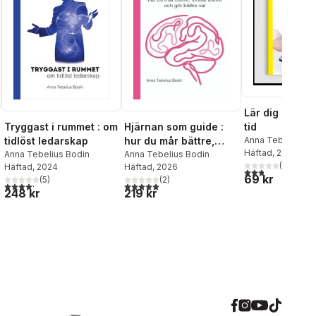
Lär dig mer på
Tryggast i rummet : om
Hjärnan som guide :
tid
tidlöst ledarskap
hur du mår bättre,
Anna Tebelius Bo
Häftad
, 2015
Anna Tebelius Bodin
förstår bättre och gör
Anna Tebelius Bodin
(
6
)
Häftad
, 2024
Häftad
, 2026
bättre val
2,8
utav 5 stjärnor.
69 kr
(
5
)
(
2
)
al röster:
4,2
utav 5 stjärnor. Totalt antal röster:
5,0
utav 5 stjärnor. Totalt antal röster:
248 kr
219 kr