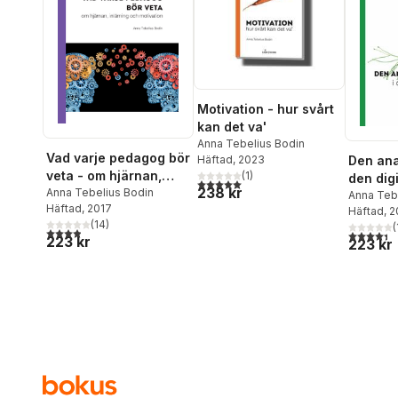
Motivation - hur svårt
kan det va'
Anna Tebelius Bodin
Vad varje pedagog bör
Den ana
Häftad
, 2023
veta - om hjärnan,
(
1
)
den digi
5,0
utav 5 stjärnor. Totalt antal röster:
238 kr
inlärning och
Anna Tebelius Bodin
Anna Teb
Häftad
, 2017
motivation
Häftad
, 
(
14
)
(
3,9
utav 5 stjärnor. Totalt antal röster:
4,4
utav 5 
223 kr
223 kr