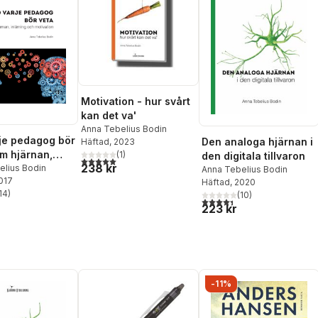
Motivation - hur svårt
kan det va'
Anna Tebelius Bodin
je pedagog bör
Den analoga hjärnan i
Häftad
, 2023
om hjärnan,
(
1
)
den digitala tillvaron
5,0
utav 5 stjärnor. Totalt antal röster:
238 kr
ng och
elius Bodin
Anna Tebelius Bodin
2017
ion
Häftad
, 2020
14
)
(
10
)
stjärnor. Totalt antal röster:
4,4
utav 5 stjärnor. Totalt ant
223 kr
-11%