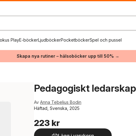
okus Play
E-böcker
Ljudböcker
Pocketböcker
Spel och pussel
Skapa nya rutiner – hälsoböcker upp till 50% →
Pedagogiskt ledarskap : 
Av
Anna Tebelius Bodin
Häftad, Svenska, 2025
223 kr
Lägg i varukorg