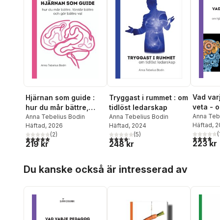
Vad var
Hjärnan som guide :
Tryggast i rummet : om
veta - 
hur du mår bättre,
tidlöst ledarskap
inlärni
Anna Teb
förstår bättre och gör
Anna Tebelius Bodin
Anna Tebelius Bodin
Häftad
, 
Häftad
, 2026
Häftad
, 2024
motivat
bättre val
(
(
2
)
(
5
)
3,9
utav 5 
5,0
utav 5 stjärnor. Totalt antal röster:
4,2
utav 5 stjärnor. Totalt antal röster:
223 kr
219 kr
248 kr
Hoppa över listan
Du kanske också är intresserad av