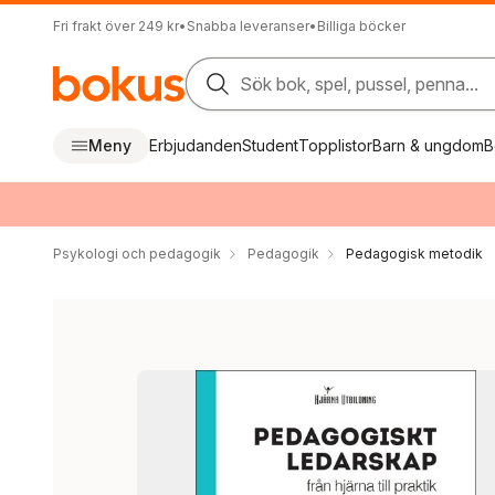
Fri frakt över 249 kr
•
Snabba leveranser
•
Billiga böcker
Sök bok, spel, pussel, penna...
Meny
Erbjudanden
Student
Topplistor
Barn & ungdom
B
Psykologi och pedagogik
Pedagogik
Pedagogisk metodik