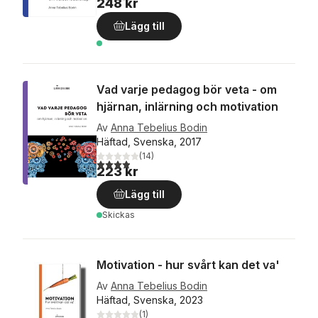
248 kr
Lägg till
Vad varje pedagog bör veta - om
hjärnan, inlärning och motivation
Av
Anna Tebelius Bodin
Häftad, Svenska, 2017
(
14
)
3,9
utav 5 stjärnor. Totalt antal röster:
223 kr
Lägg till
Skickas
Motivation - hur svårt kan det va'
Av
Anna Tebelius Bodin
Häftad, Svenska, 2023
(
1
)