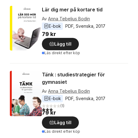
Lär dig mer på kortare tid
Av
Anna Tebelius Bodin
E-bok
PDF
, 
Svenska
, 
2017
79 kr
Lägg till
Läs direkt efter köp
Tänk : studiestrategier för
gymnasiet
Av
Anna Tebelius Bodin
E-bok
PDF
, 
Svenska
, 
2017
(
1
)
3,0
utav 5 stjärnor. Totalt antal röster:
79 kr
Lägg till
Läs direkt efter köp