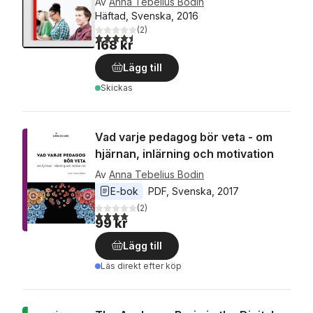
Av
Anna Tebelius Bodin
Häftad, Svenska, 2016
(
2
)
4,5
utav 5 stjärnor. Totalt antal röster:
168 kr
Lägg till
Skickas
Vad varje pedagog bör veta - om
hjärnan, inlärning och motivation
Av
Anna Tebelius Bodin
E-bok
PDF
, 
Svenska
, 
2017
(
2
)
4,0
utav 5 stjärnor. Totalt antal röster:
99 kr
Lägg till
Läs direkt efter köp