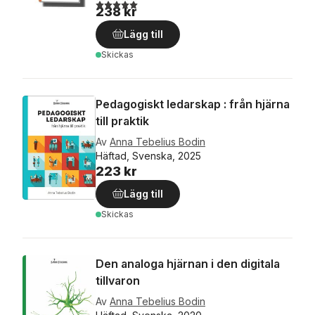
5,0
utav 5 stjärnor. Totalt antal röster:
238 kr
Lägg till
Skickas
Pedagogiskt ledarskap : från hjärna
till praktik
Av
Anna Tebelius Bodin
Häftad, Svenska, 2025
223 kr
Lägg till
Skickas
Den analoga hjärnan i den digitala
tillvaron
Av
Anna Tebelius Bodin