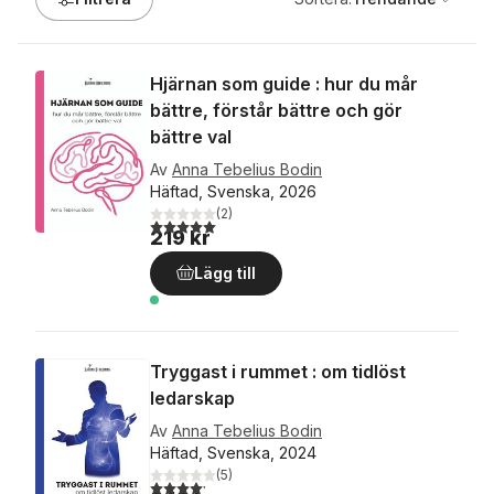
Hjärnan som guide : hur du mår
bättre, förstår bättre och gör
bättre val
Av
Anna Tebelius Bodin
Häftad, Svenska, 2026
(
2
)
5,0
utav 5 stjärnor. Totalt antal röster:
219 kr
Lägg till
Tryggast i rummet : om tidlöst
ledarskap
Av
Anna Tebelius Bodin
Häftad, Svenska, 2024
(
5
)
4,2
utav 5 stjärnor. Totalt antal röster: