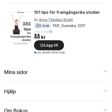
101 tips för framgångsrika studier
Av
Anna Tebelius Bodin
E-bok
PDF
, 
Svenska
, 
2017
(
1
)
2,0
utav 5 stjärnor. Totalt antal röster:
49 kr
Lägg till
Läs direkt efter köp
Mina sidor
Hjälp
Om Bokus