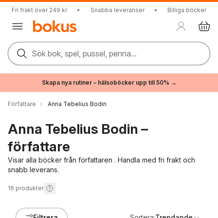
Fri frakt över 249 kr
•
Snabba leveranser
•
Billiga böcker
Sök bok, spel, pussel, penna...
Skapa nya rutiner – hälsoböcker upp till 50% →
Författare
Anna Tebelius Bodin
Anna Tebelius Bodin –
författare
Visar alla böcker från författaren . Handla med fri frakt och
snabb leverans.
16
produkter
Filtrera
Sortera:
Trendande