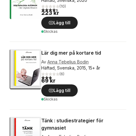
Häftad, Svenska, 2020
(
10
)
4,4
utav 5 stjärnor. Totalt antal röster:
223 kr
Lägg till
Skickas
Lär dig mer på kortare tid
Av
Anna Tebelius Bodin
Häftad, Svenska, 2015, 15+ år
(
6
)
2,8
utav 5 stjärnor. Totalt antal röster:
69 kr
Lägg till
Skickas
Tänk : studiestrategier för
gymnasiet