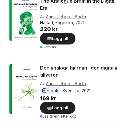
The Analogue Brain in the Digital
Era
Av
Anna Tebelius Bodin
Häftad, Engelska, 2021
220 kr
Lägg till
Skickas
Den analoga hjärnan i den digitala
tillvaron
Av
Anna Tebelius Bodin
E-bok
Svenska
, 
2021
169 kr
Lägg till
Läs direkt efter köp