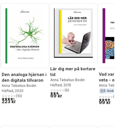
Lär dig mer på kortare
Vad varje ped
tid
Den analoga hjärnan i
veta - om hjär
Anna Tebelius Bodin
den digitala tillvaron
Häftad
, 2015
inlärning och
Anna Tebelius Bo
Anna Tebelius Bodin
(
6
)
Häftad
, 2020
E-bok
2017
motivation
2,8
utav 5 stjärnor. Totalt antal röster:
69 kr
(
10
)
(
2
)
4,4
utav 5 stjärnor. Totalt antal röster:
4,0
utav 5 stjärnor
223 kr
99 kr