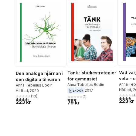
Vad var
Tänk : studiestrategier
Den analoga hjärnan i
veta - 
för gymnasiet
den digitala tillvaron
inlärni
Anna Teb
Anna Tebelius Bodin
Anna Tebelius Bodin
Häftad
, 
E-bok
2017
motivat
Häftad
, 2020
(
(
10
)
(
1
)
3,9
utav 5 
4,4
utav 5 stjärnor. Totalt antal röster:
3,0
utav 5 stjärnor. Totalt antal röster:
223 kr
223 kr
79 kr