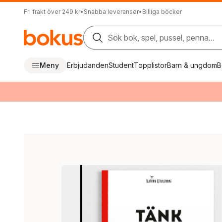
Fri frakt över 249 kr
•
Snabba leveranser
•
Billiga böcker
Sök bok, spel, pussel, penna...
Meny
Erbjudanden
Student
Topplistor
Barn & ungdom
B