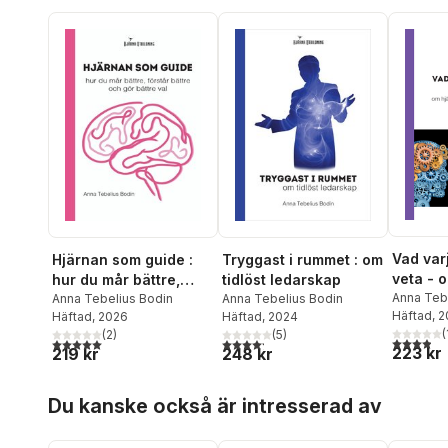
Vad var
Hjärnan som guide :
Tryggast i rummet : om
veta - 
hur du mår bättre,
tidlöst ledarskap
inlärni
Anna Teb
förstår bättre och gör
Anna Tebelius Bodin
Anna Tebelius Bodin
Häftad
, 
Häftad
, 2026
Häftad
, 2024
motivat
bättre val
(
(
2
)
(
5
)
3,9
utav 5 
5,0
utav 5 stjärnor. Totalt antal röster:
4,2
utav 5 stjärnor. Totalt antal röster:
223 kr
219 kr
248 kr
Hoppa över listan
Du kanske också är intresserad av