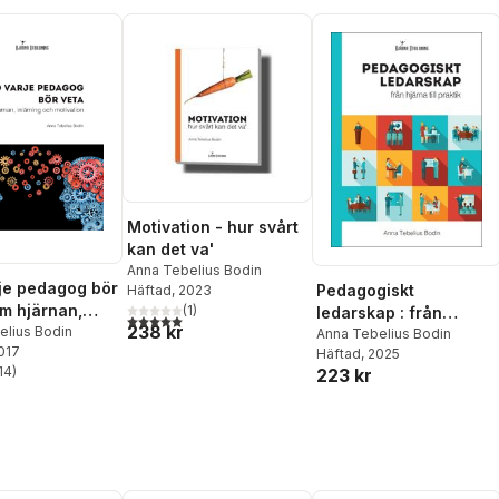
Motivation - hur svårt
kan det va'
Anna Tebelius Bodin
je pedagog bör
Pedagogiskt
Häftad
, 2023
om hjärnan,
(
1
)
ledarskap : från
5,0
utav 5 stjärnor. Totalt antal röster:
238 kr
ng och
elius Bodin
hjärna till praktik
Anna Tebelius Bodin
2017
ion
Häftad
, 2025
14
)
223 kr
stjärnor. Totalt antal röster: