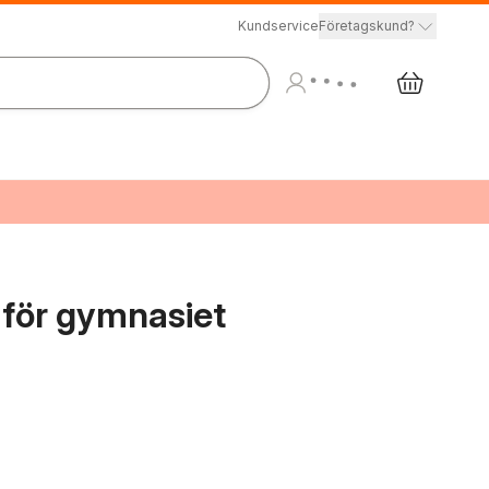
Kundservice
Företagskund?
r för gymnasiet