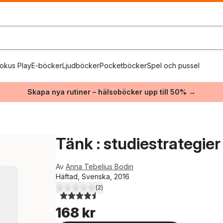
okus Play
E-böcker
Ljudböcker
Pocketböcker
Spel och pussel
Skapa nya rutiner – hälsoböcker upp till 50% →
Tänk : studiestrategie
Av
Anna Tebelius Bodin
Häftad, Svenska, 2016
(
2
)
4,5
utav 5 stjärnor. Totalt antal röster:
168 kr