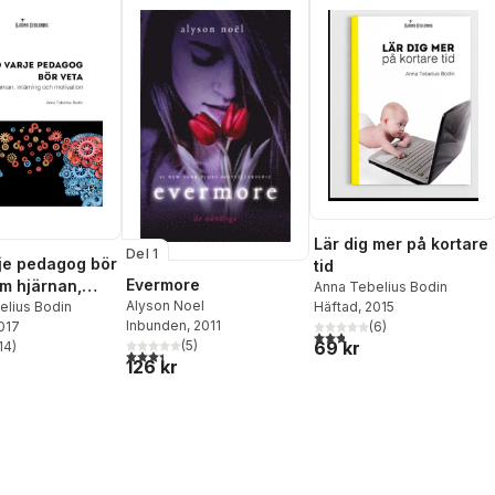
Lär dig mer på kortare
Del 1
je pedagog bör
tid
Evermore
om hjärnan,
Anna Tebelius Bodin
Alyson Noel
Häftad
, 2015
ng och
elius Bodin
Inbunden
, 2011
(
6
)
2017
ion
2,8
utav 5 stjärnor. Totalt ant
69 kr
(
5
)
14
)
3,4
utav 5 stjärnor. Totalt antal röster:
stjärnor. Totalt antal röster:
126 kr