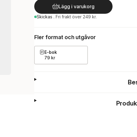
Lägg i varukorg
Skickas
.
Fri frakt över 249 kr.
Fler format och utgåvor
E-bok
79 kr
Be
Produk