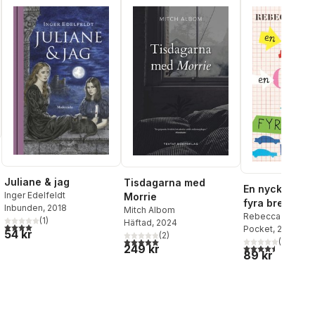
Juliane & jag
Tisdagarna med
En nyckel, en
Inger Edelfeldt
Morrie
fyra brev
Inbunden
, 2018
Mitch Albom
al röster:
Rebecca Stead
(
1
)
Häftad
, 2024
4,0
utav 5 stjärnor. Totalt antal röster:
Pocket
, 2013
54 kr
(
2
)
5,0
utav 5 stjärnor. Totalt antal röster:
(
4
)
4,5
utav 5 stjärnor.
249 kr
89 kr