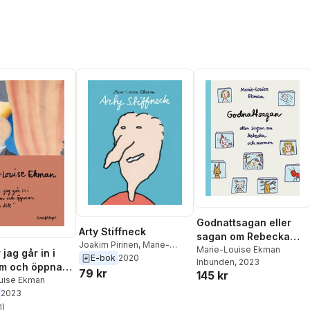
Godnattsagan eller
Arty Stiffneck
sagan om Rebecka
Joakim Pirinen
,
Marie-
och mormor
Marie-Louise Ekman
 jag går in i
Louise Ekman
E-bok
2020
Inbunden
, 2023
m och öppnar
79 kr
145 kr
 till
uise Ekman
2023
1
)