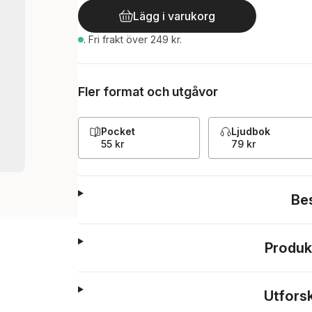
Lägg i varukorg
.
Fri frakt över 249 kr.
Fler format och utgåvor
Pocket
Ljudbok
55 kr
79 kr
Be
Produk
Utfors