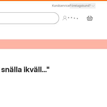
Kundservice
Företagskund?
älla ikväll..."