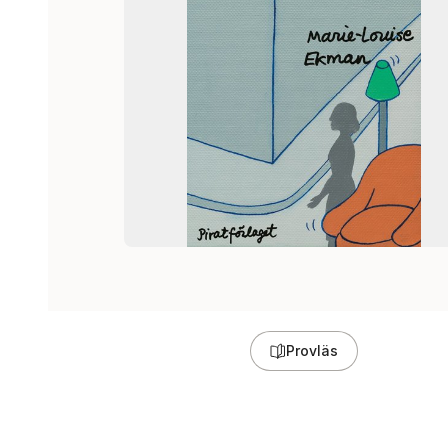
Provläs