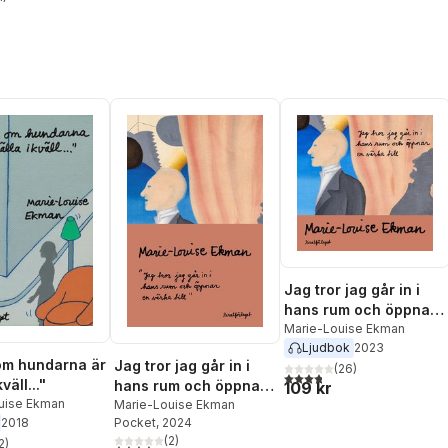
stjärnor. Totalt antal röster:
Jag tror jag går in i
hans rum och öppnar
en väska till
Marie-Louise Ekman
Ljudbok
2023
om hundarna är
Jag tror jag går in i
(
26
)
3,8
utav 5 stjärnor. Totalt ant
väll..."
hans rum och öppnar
109 kr
uise Ekman
en väska till
Marie-Louise Ekman
2018
Pocket
, 2024
(
2
)
2
)
4,0
utav 5 stjärnor. Totalt antal röster: