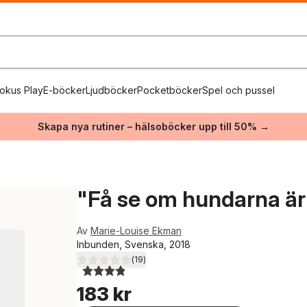
okus Play
E-böcker
Ljudböcker
Pocketböcker
Spel och pussel
Skapa nya rutiner – hälsoböcker upp till 50% →
"Få se om hundarna är sn
Av
Marie-Louise Ekman
Inbunden, Svenska, 2018
(
19
)
3,9
utav 5 stjärnor. Totalt antal röster:
183 kr