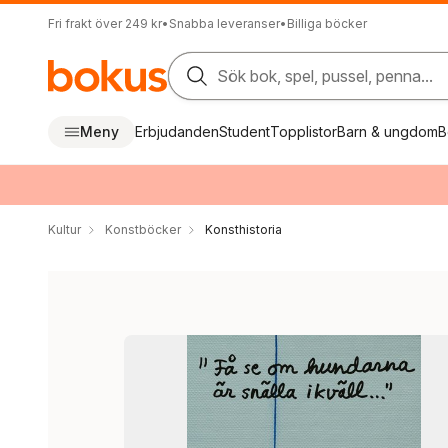
Fri frakt över 249 kr
•
Snabba leveranser
•
Billiga böcker
Sök bok, spel, pussel, penna...
Meny
Erbjudanden
Student
Topplistor
Barn & ungdom
B
Kultur
Konstböcker
Konsthistoria