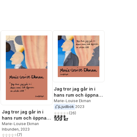
Jag tror jag går in i
hans rum och öppnar
en väska till
Marie-Louise Ekman
Ljudbok
2023
Jag tror jag går in i
(
26
)
3,8
utav 5 stjärnor. Totalt antal röster:
hans rum och öppnar
109 kr
en väska till
Marie-Louise Ekman
Inbunden
, 2023
(
7
)