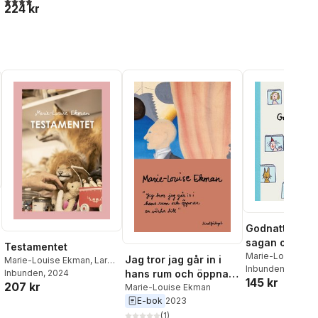
3,9
utav 5 stjärnor. Totalt antal röster:
224 kr
Godnattsagan 
sagan om Reb
Testamentet
och mormor
Marie-Louise Ek
Jag tror jag går in i
Marie-Louise Ekman
,
Lars
al röster:
Inbunden
, 2023
Strannegård
Inbunden
, 2024
,
Sara Teleman
,
hans rum och öppnar
145 kr
207 kr
Christopher Garplind
en väska till
Marie-Louise Ekman
E-bok
2023
(
1
)