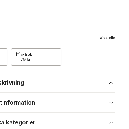
Visa alla
E-bok
79 kr
skrivning
tinformation
ka kategorier