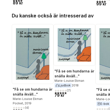
4,0
utav 5 stjärnor. Totalt antal röster:
4,0
utav 5 
89 kr
99 kr
Hoppa över listan
Du kanske också är intresserad av
"Få se om hundarna är
snälla ikväll..."
Marie-Louise Ekman
Ljudbok
2018
"Få se om hundarna är
"Få se 
(
7
)
4,9
utav 5 stjärnor. Totalt antal röster:
snälla ikväll..."
snälla ik
79 kr
Marie-Louise Ekman
Marie-Lo
Pocket
, 2019
E-bok
(
4
)
(
4,0
utav 5 stjärnor. Totalt antal röster: