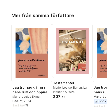
Hoppa över listan
Mer från samma författare
Testamentet
Jag tror jag går in i
Jag tror
Marie-Louise Ekman
,
Lars
Strannegård
Inbunden
, 2024
,
Sara Teleman
,
hans rum och öppnar
hans ru
207 kr
Christopher Garplind
en väska till
Marie-Louise Ekman
en väska
Marie-Lo
Pocket
, 2024
E-bok
(
2
)
(