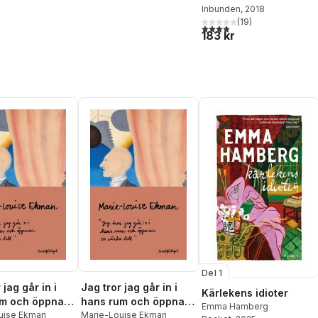
Inbunden
, 2018
(
19
)
3,9
utav 5 stjärnor. Totalt ant
183 kr
Del 1
 jag går in i
Jag tror jag går in i
Kärlekens idioter
m och öppnar
hans rum och öppnar
Emma Hamberg
 till
uise Ekman
en väska till
Marie-Louise Ekman