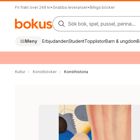
Fri frakt över 249 kr
•
Snabba leveranser
•
Billiga böcker
Sök bok, spel, pussel, penna...
Meny
Erbjudanden
Student
Topplistor
Barn & ungdom
B
Kultur
Konstböcker
Konsthistoria