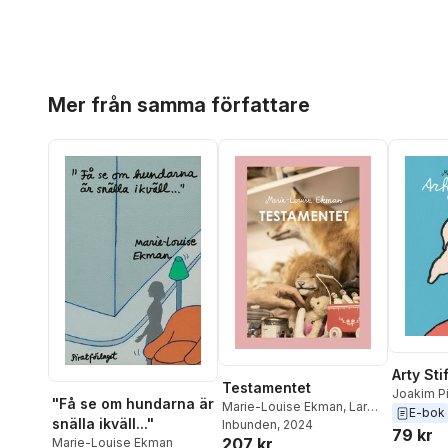
Hoppa över listan
Mer från samma författare
Arty Sti
Testamentet
Joakim Pi
"Få se om hundarna är
Marie-Louise Ekman
,
Lars
Louise E
E-bok
snälla ikväll..."
Strannegård
Inbunden
, 2024
,
Sara Teleman
,
79 kr
207 kr
Christopher Garplind
Marie-Louise Ekman