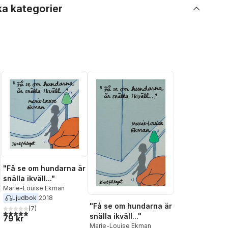
ka kategorier
"Få se om hundarna är
snälla ikväll..."
Marie-Louise Ekman
Ljudbok
2018
"Få se om hundarna är
(
7
)
4,9
utav 5 stjärnor. Totalt antal röster:
snälla ikväll..."
79 kr
Marie-Louise Ekman