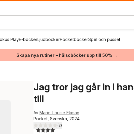
okus Play
E-böcker
Ljudböcker
Pocketböcker
Spel och pussel
Skapa nya rutiner – hälsoböcker upp till 50% →
Jag tror jag går in i h
till
Av
Marie-Louise Ekman
Pocket, Svenska, 2024
(
2
)
4,0
utav 5 stjärnor. Totalt antal röster: