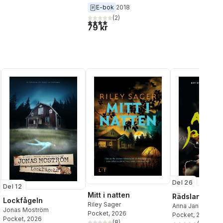
E-bok
2018
(
2
)
al röster:
4,0
utav 5 stjärnor. Totalt antal röster:
79 kr
Del 26
Del 12
Mitt i natten
Rädslans labyr
Lockfågeln
Riley Sager
Anna Jansson
Jonas Moström
Pocket
, 2026
Pocket
, 2026
Pocket
, 2026
(
8
)