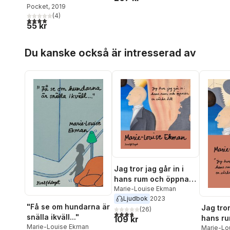
Pocket
, 2019
(
4
)
4,0
utav 5 stjärnor. Totalt antal röster:
55 kr
Hoppa över listan
Du kanske också är intresserad av
Jag tror jag går in i
hans rum och öppnar
en väska till
Marie-Louise Ekman
Ljudbok
2023
"Få se om hundarna är
Jag tror
(
26
)
3,8
utav 5 stjärnor. Totalt antal röster:
snälla ikväll..."
hans ru
109 kr
Marie-Louise Ekman
en väska
Marie-Lo