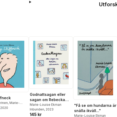
Utfors
Godnattsagan eller
ffneck
sagan om Rebecka
rinen
,
Marie-
och mormor
Marie-Louise Ekman
"Få se om hundarna är
kman
2020
Inbunden
, 2023
snälla ikväll..."
145 kr
Marie-Louise Ekman