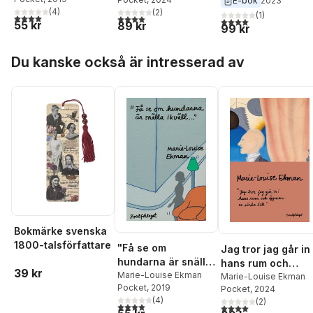
E-bok
2023
(
4
)
(
2
)
(
1
)
4,0
utav 5 stjärnor. Totalt antal röster:
4,0
utav 5 stjärnor. Totalt antal röster:
4,0
utav 5 stjärnor. Tota
55 kr
89 kr
99 kr
Hoppa över listan
Du kanske också är intresserad av
Bokmärke svenska
1800-talsförfattare
"Få se om
Jag tror jag går in 
hundarna är snälla
hans rum och
39 kr
ikväll..."
Marie-Louise Ekman
öppnar en väska ti
Marie-Louise Ekman
Pocket
, 2019
Pocket
, 2024
(
4
)
(
2
)
4,0
utav 5 stjärnor. Totalt antal röster:
4,0
utav 5 stjärnor. Tota