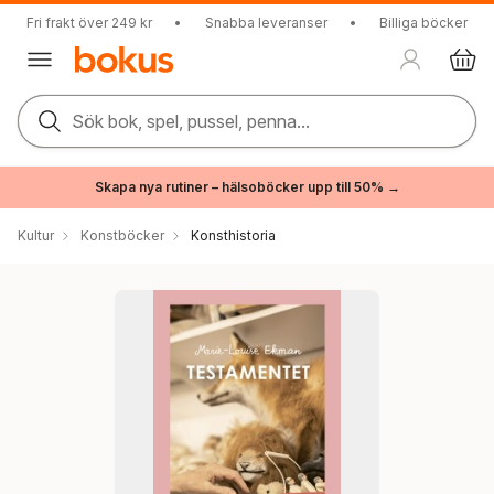
Fri frakt över 249 kr
•
Snabba leveranser
•
Billiga böcker
Sök bok, spel, pussel, penna...
Skapa nya rutiner – hälsoböcker upp till 50% →
Kultur
Konstböcker
Konsthistoria