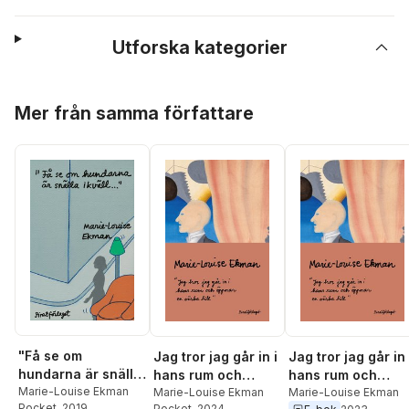
Utforska kategorier
Hoppa över listan
Mer från samma författare
"Få se om
Jag tror jag går in i
Jag tror jag går in 
hundarna är snälla
hans rum och
hans rum och
ikväll..."
Marie-Louise Ekman
öppnar en väska till
Marie-Louise Ekman
öppnar en väska ti
Marie-Louise Ekman
Pocket
, 2019
Pocket
, 2024