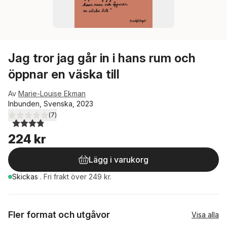
Jag tror jag går in i hans rum och
öppnar en väska till
Av
Marie-Louise Ekman
Inbunden, Svenska, 2023
(
7
)
3,9
utav 5 stjärnor. Totalt antal röster:
224 kr
Lägg i varukorg
Skickas
.
Fri frakt över 249 kr.
Fler format och utgåvor
Visa alla