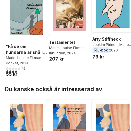
Arty Stiffneck
Testamentet
Joakim Pirinen
,
Marie-
"Få se om
Marie-Louise Ekman
,
Louise Ekman
E-bok
2020
hundarna är snälla
Lars Strannegård
Inbunden
, 2024
,
Sara
79 kr
ikväll..."
Marie-Louise Ekman
207 kr
Teleman
,
Christopher
Pocket
, 2019
Garplind
(
4
)
4,0
utav 5 stjärnor. Totalt antal röster:
55 kr
Hoppa över listan
Du kanske också är intresserad av