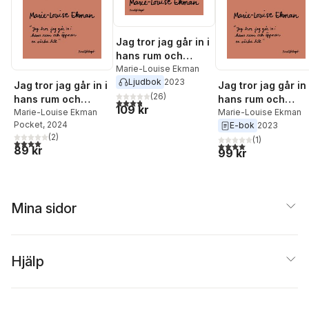
Jag tror jag går in i
hans rum och
öppnar en väska till
Marie-Louise Ekman
Ljudbok
2023
Jag tror jag går in i
Jag tror jag går in 
(
26
)
hans rum och
hans rum och
3,8
utav 5 stjärnor. Totalt antal röster:
109 kr
öppnar en väska till
Marie-Louise Ekman
öppnar en väska ti
Marie-Louise Ekman
Pocket
, 2024
E-bok
2023
(
2
)
(
1
)
4,0
utav 5 stjärnor. Totalt antal röster:
4,0
utav 5 stjärnor. Tota
89 kr
99 kr
Mina sidor
Hjälp