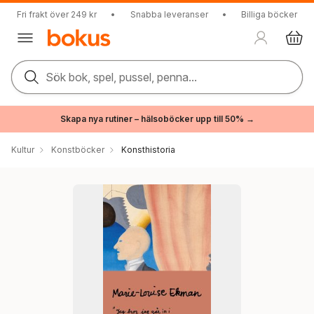
Fri frakt över 249 kr
•
Snabba leveranser
•
Billiga böcker
Sök bok, spel, pussel, penna...
Skapa nya rutiner – hälsoböcker upp till 50% →
Kultur
Konstböcker
Konsthistoria