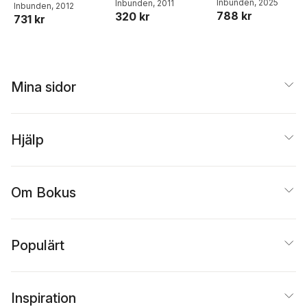
Inbunden
, 2025
Inbunden
, 2011
Inbunden
, 2012
bestämning och
788 kr
320 kr
731 kr
individualisering
som
förutsättningar för
borgenärsskydd
vid anspråk som
Mina sidor
har uppstått och
fått sitt innehåll
med borgenärens
samtycke
Hjälp
Om Bokus
Populärt
Inspiration