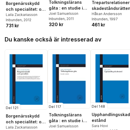
Tolkningslärans
Trepartsrelationer
Borgenärsskydd
gåta : en studie i
skadeståndsrätte
och specialitet: om
avtalsrätt
Joel Samuelsson
Håkan Andersson
identitet, individuell
Laila Zackariasson
Inbunden
, 2011
Inbunden
, 1997
Inbunden
, 2012
bestämning och
320 kr
461 kr
731 kr
individualisering
som
Hoppa över listan
förutsättningar för
Du kanske också är intresserad av
borgenärsskydd
vid anspråk som
har uppstått och
fått sitt innehåll
med borgenärens
samtycke
Del 148
Del 117
Del 121
Upphandlingsskad
Tolkningslärans
Borgenärsskydd
estånd
gåta : en studie i
och specialitet: om
Sara Hovi
avtalsrätt
Joel Samuelsson
identitet, individuell
Laila Zackariasson