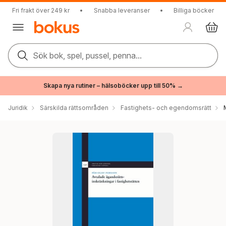
Fri frakt över 249 kr
•
Snabba leveranser
•
Billiga böcker
Sök bok, spel, pussel, penna...
Skapa nya rutiner – hälsoböcker upp till 50% →
Juridik
Särskilda rättsområden
Fastighets- och egendomsrätt